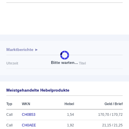
Marktberichte ►
Bitte warten...
Uhrzeit
Titel
Meistgehandelte Hebelprodukte
Typ
WKN
Hebel
Geld / Brief
Call
CH0B53
1,54
170,70 / 170,72
Call
CH0AEE
1,92
21,15 / 21,25