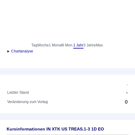
Tag
Woche
1 Monat
6 Mon.
1 Jahr
3 Jahre
Max.
► Chartanalyse
-
-
Letzter Stand
0
Veränderung zum Vortag
Kursinformationen IN XTK US TREAS.1-3 1D EO