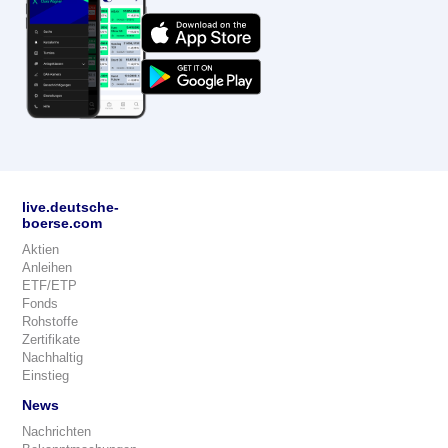
live.deutsche-
boerse.com
Aktien
Anleihen
ETF/ETP
Fonds
Rohstoffe
Zertifikate
Nachhaltig
Einstieg
News
Nachrichten