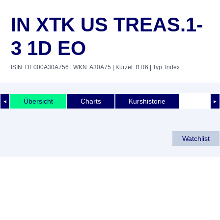
IN XTK US TREAS.1-
3 1D EO
ISIN: DE000A30A756
| WKN: A30A75
| Kürzel: I1R6
| Typ: Index
Übersicht
Charts
Kurshistorie
◄
►
Watchlist