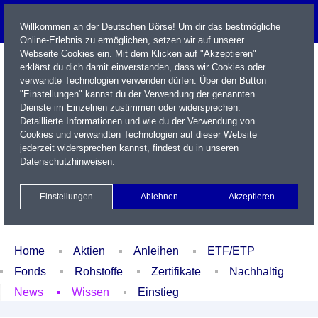
Willkommen an der Deutschen Börse! Um dir das bestmögliche
Online-Erlebnis zu ermöglichen, setzen wir auf unserer
Webseite Cookies ein. Mit dem Klicken auf "Akzeptieren"
erklärst du dich damit einverstanden, dass wir Cookies oder
verwandte Technologien verwenden dürfen. Über den Button
"Einstellungen" kannst du der Verwendung der genannten
Dienste im Einzelnen zustimmen oder widersprechen.
Detaillierte Informationen und wie du der Verwendung von
Cookies und verwandten Technologien auf dieser Website
Name / WKN / ISIN / Kürzel
jederzeit widersprechen kannst, findest du in unseren
Datenschutzhinweisen
.
Newsletter
Kontakt
English
Einstellungen
Ablehnen
Akzeptieren
Xetra Realtime
Watchlist
Portfolio
Login
Home
Aktien
Anleihen
ETF/ETP
Fonds
Rohstoffe
Zertifikate
Nachhaltig
News
Wissen
Einstieg