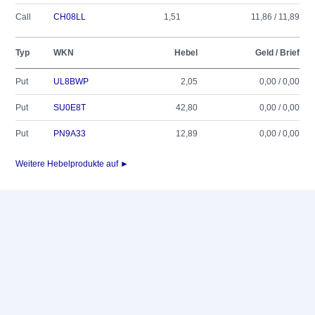
Call
CH08LL
1,51
11,86 / 11,89
Typ
WKN
Hebel
Geld / Brief
Put
UL8BWP
2,05
0,00 / 0,00
Put
SU0E8T
42,80
0,00 / 0,00
Put
PN9A33
12,89
0,00 / 0,00
Weitere Hebelprodukte auf ►