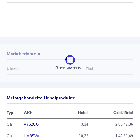
Marktberichte ►
Bitte warten...
Uhrzeit
Titel
Meistgehandelte Hebelprodukte
Typ
WKN
Hebel
Geld / Brief
Call
VY6ZCG
3,34
2,85 / 2,86
Call
HM8SVV
10,32
1,43 / 1,49