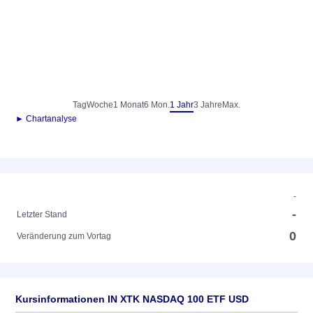
Tag
Woche
1 Monat
6 Mon.
1 Jahr
3 Jahre
Max.
► Chartanalyse
-
-
Letzter Stand
0
Veränderung zum Vortag
Kursinformationen IN XTK NASDAQ 100 ETF USD