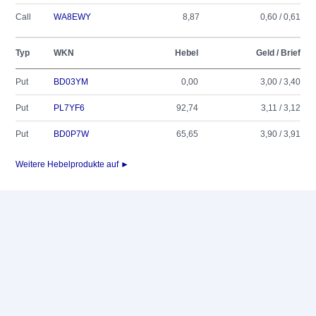
Call
WA8EWY
8,87
0,60 / 0,61
Typ
WKN
Hebel
Geld / Brief
Put
BD03YM
0,00
3,00 / 3,40
Put
PL7YF6
92,74
3,11 / 3,12
Put
BD0P7W
65,65
3,90 / 3,91
Weitere Hebelprodukte auf ►