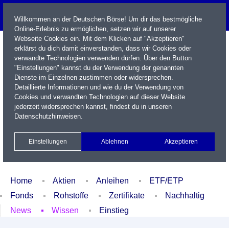
Willkommen an der Deutschen Börse! Um dir das bestmögliche
Online-Erlebnis zu ermöglichen, setzen wir auf unserer
Webseite Cookies ein. Mit dem Klicken auf "Akzeptieren"
erklärst du dich damit einverstanden, dass wir Cookies oder
verwandte Technologien verwenden dürfen. Über den Button
"Einstellungen" kannst du der Verwendung der genannten
Dienste im Einzelnen zustimmen oder widersprechen.
Detaillierte Informationen und wie du der Verwendung von
Cookies und verwandten Technologien auf dieser Website
Name / WKN / ISIN / Kürzel
jederzeit widersprechen kannst, findest du in unseren
Datenschutzhinweisen
.
Newsletter
Kontakt
English
Einstellungen
Ablehnen
Akzeptieren
Xetra Realtime
Watchlist
Portfolio
Login
Home
Aktien
Anleihen
ETF/ETP
Fonds
Rohstoffe
Zertifikate
Nachhaltig
News
Wissen
Einstieg