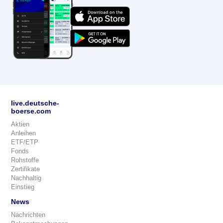
live.deutsche-
boerse.com
Aktien
Anleihen
ETF/ETP
Fonds
Rohstoffe
Zertifikate
Nachhaltig
Einstieg
News
Nachrichten