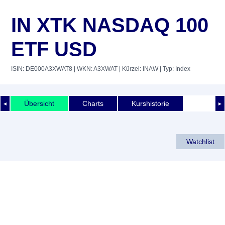
IN XTK NASDAQ 100
ETF USD
ISIN: DE000A3XWAT8
| WKN: A3XWAT
| Kürzel: INAW
| Typ: Index
Übersicht
Charts
Kurshistorie
◄
►
Watchlist