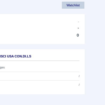
Watchlist
-
-
0
MSCI USA CON.DI.LS
ages
/
/