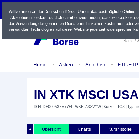
LIVE
Willkommen an der Deutschen Börse! Um dir das bestmögliche Online-Erl
"Akzeptieren" erklärst du dich damit einverstanden, dass wir Cookies o
der Verwendung der genannten Dienste im Einzelnen zustimmen oder wid
verwandten Technologien auf dieser Website jederzeit widersprechen kan
Name / W
Home
Aktien
Anleihen
ETF/ETP
IN XTK MSCI USA
ISIN: DE000A3XVYW4
| WKN: A3XVYW
| Kürzel: I1CS
| Typ: I
Übersicht
Charts
Kurshistorie
◄