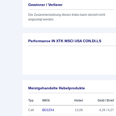
Gewinner / Verlierer
Die Zusammensetzung dieses Index kann derzeit nicht
angezeigt werden.
Performance IN XTK MSCI USA CON.DI.LS
Meistgehandelte Hebelprodukte
Typ
WKN
Hebel
Geld / Brief
Call
BD2ZX4
13,06
4,26 / 4,27