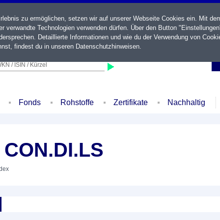
ebnis zu ermöglichen, setzen wir auf unserer Webseite Cookies ein. Mit de
der verwandte Technologien verwenden dürfen. Über den Button "Einstellungen
ersprechen. Detaillierte Informationen und wie du der Verwendung von Cooki
nst, findest du in unseren
Datenschutzhinweisen
.
KN / ISIN / Kürzel
Fonds
Rohstoffe
Zertifikate
Nachhaltig
 CON.DI.LS
ndex