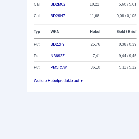
Call
BD2M62
10,22
5,60 / 5,61
Call
BD29N7
11,68
0,08 / 0,105
Typ
WKN
Hebel
Geld / Brief
Put
BD2ZF9
25,76
0,38 / 0,39
Put
NB692Z
7,41
9,44 / 9,45
Put
PM5R5W
36,10
5,11 / 5,12
Weitere Hebelprodukte auf ►