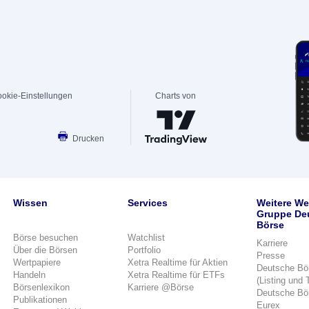
okie-Einstellungen
Charts von
Drucken
Wissen
Services
Weitere We
Gruppe De
Börse
Börse besuchen
Watchlist
Karriere
Über die Börsen
Portfolio
Presse
Wertpapiere
Xetra Realtime für Aktien
Deutsche Bö
Handeln
Xetra Realtime für ETFs
(Listing und 
Börsenlexikon
Karriere @Börse
Deutsche Bö
Publikationen
Eurex