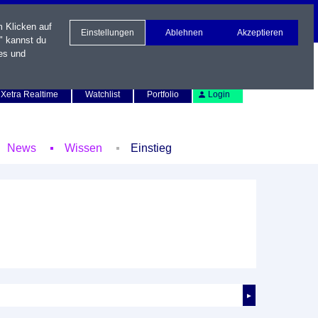
m Klicken auf
Einstellungen
Ablehnen
Akzeptieren
" kannst du
es und
Newsletter
Kontakt
English
Xetra Realtime
Watchlist
Portfolio
Login
News
Wissen
Einstieg
►