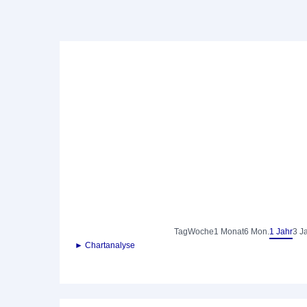
Tag
Woche
1 Monat
6 Mon.
1 Jahr
3 J
► Chartanalyse