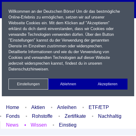
Willkommen an der Deutschen Börse! Um dir das bestmögliche
Online-Erlebnis zu ermöglichen, setzen wir auf unserer
Webseite Cookies ein. Mit dem Klicken auf "Akzeptieren"
erklärst du dich damit einverstanden, dass wir Cookies oder
verwandte Technologien verwenden dürfen. Über den Button
"Einstellungen" kannst du der Verwendung der genannten
Dienste im Einzelnen zustimmen oder widersprechen.
Detaillierte Informationen und wie du der Verwendung von
Cookies und verwandten Technologien auf dieser Website
Name / WKN / ISIN / Kürzel
jederzeit widersprechen kannst, findest du in unseren
Datenschutzhinweisen
.
Newsletter
Kontakt
English
Einstellungen
Ablehnen
Akzeptieren
Xetra Realtime
Watchlist
Portfolio
Login
Home
Aktien
Anleihen
ETF/ETP
Fonds
Rohstoffe
Zertifikate
Nachhaltig
News
Wissen
Einstieg