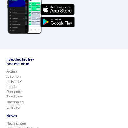
live.deutsche-
boerse.com
Aktien
Anleihen
ETF/ETP
Fonds
Rohstoffe
Zertifikate
Nachhaltig
Einstieg
News
Nachrichten