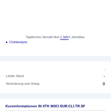
Tag
Woche
1 Monat
6 Mon.
1 Jahr
3 Jahre
Max.
► Chartanalyse
-
-
Letzter Stand
0
Veränderung zum Vortag
Kursinformationen IN XTK MSCI EUR.CLI.TR.SF