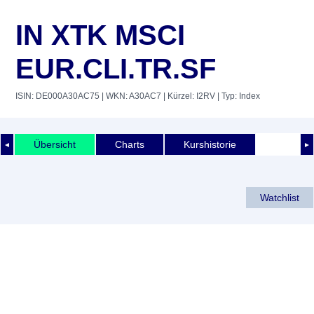
IN XTK MSCI
EUR.CLI.TR.SF
ISIN: DE000A30AC75
| WKN: A30AC7
| Kürzel: I2RV
| Typ: Index
Übersicht
Charts
Kurshistorie
◄
►
Watchlist