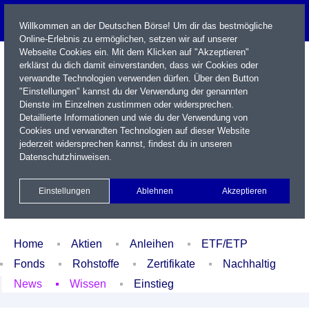
Willkommen an der Deutschen Börse! Um dir das bestmögliche
Online-Erlebnis zu ermöglichen, setzen wir auf unserer
Webseite Cookies ein. Mit dem Klicken auf "Akzeptieren"
erklärst du dich damit einverstanden, dass wir Cookies oder
verwandte Technologien verwenden dürfen. Über den Button
"Einstellungen" kannst du der Verwendung der genannten
Dienste im Einzelnen zustimmen oder widersprechen.
Detaillierte Informationen und wie du der Verwendung von
Cookies und verwandten Technologien auf dieser Website
Name / WKN / ISIN / Kürzel
jederzeit widersprechen kannst, findest du in unseren
Datenschutzhinweisen
.
Newsletter
Kontakt
English
Einstellungen
Ablehnen
Akzeptieren
Xetra Realtime
Watchlist
Portfolio
Login
Home
Aktien
Anleihen
ETF/ETP
Fonds
Rohstoffe
Zertifikate
Nachhaltig
News
Wissen
Einstieg