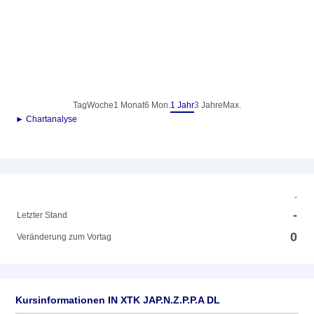
Tag
Woche
1 Monat
6 Mon.
1 Jahr
3 Jahre
Max.
► Chartanalyse
-
-
Letzter Stand
0
Veränderung zum Vortag
Kursinformationen IN XTK JAP.N.Z.P.P.A DL