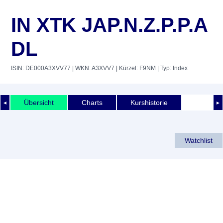
IN XTK JAP.N.Z.P.P.A
DL
ISIN: DE000A3XVV77
| WKN: A3XVV7
| Kürzel: F9NM
| Typ: Index
Übersicht
Charts
Kurshistorie
◄
►
Watchlist