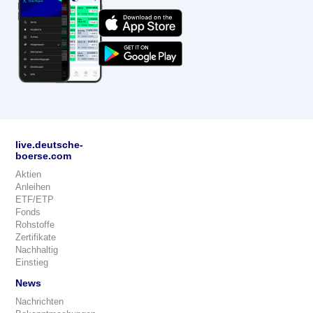
live.deutsche-
boerse.com
Aktien
Anleihen
ETF/ETP
Fonds
Rohstoffe
Zertifikate
Nachhaltig
Einstieg
News
Nachrichten