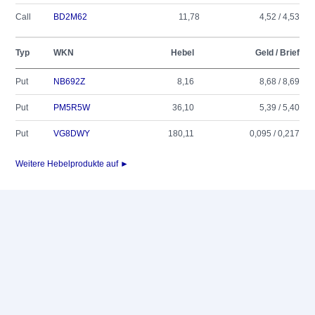
Call
BD2M62
11,78
4,52 / 4,53
Typ
WKN
Hebel
Geld / Brief
Put
NB692Z
8,16
8,68 / 8,69
Put
PM5R5W
36,10
5,39 / 5,40
Put
VG8DWY
180,11
0,095 / 0,217
Weitere Hebelprodukte auf ►