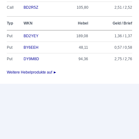
Call
BD2R5Z
105,80
2,51 / 2,52
Typ
WKN
Hebel
Geld / Brief
Put
BD2YEY
189,08
1,36 / 1,37
Put
BY6EEH
48,11
0,57 / 0,58
Put
DY9M8D
94,36
2,75 / 2,76
Weitere Hebelprodukte auf ►