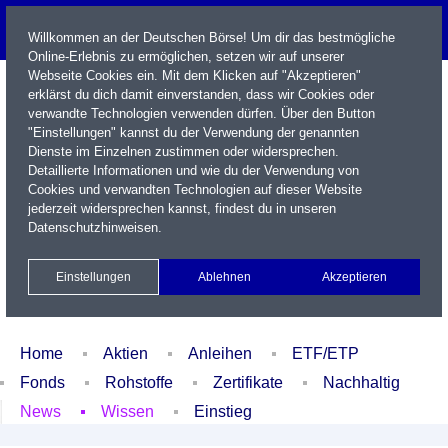
Willkommen an der Deutschen Börse! Um dir das bestmögliche
Online-Erlebnis zu ermöglichen, setzen wir auf unserer
Webseite Cookies ein. Mit dem Klicken auf "Akzeptieren"
erklärst du dich damit einverstanden, dass wir Cookies oder
verwandte Technologien verwenden dürfen. Über den Button
"Einstellungen" kannst du der Verwendung der genannten
Dienste im Einzelnen zustimmen oder widersprechen.
Detaillierte Informationen und wie du der Verwendung von
Cookies und verwandten Technologien auf dieser Website
Name / WKN / ISIN / Kürzel
jederzeit widersprechen kannst, findest du in unseren
Datenschutzhinweisen
.
Newsletter
Kontakt
English
Einstellungen
Ablehnen
Akzeptieren
Xetra Realtime
Watchlist
Portfolio
Login
Home
Aktien
Anleihen
ETF/ETP
Fonds
Rohstoffe
Zertifikate
Nachhaltig
News
Wissen
Einstieg