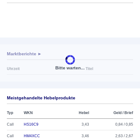
Marktberichte ►
Bitte warten...
Uhrzeit
Titel
Meistgehandelte Hebelprodukte
Typ
WKN
Hebel
Geld / Brief
Call
HS16C9
3,43
0,84 / 0,85
Call
HM4XCC
3,46
2,63 / 2,67