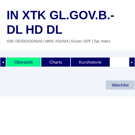
IN XTK GL.GOV.B.-
DL HD DL
ISIN: DE000A30A8A6
| WKN: A30A8A
| Kürzel: I2PF
| Typ: Index
Übersicht
Charts
Kurshistorie
◄
►
Watchlist