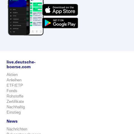
live.deutsche-
boerse.com
Aktien
Anleihen
ETF/ETP
Fonds
Rohstoffe
Zertifikate
Nachhaltig
Einstieg
News
Nachrichten