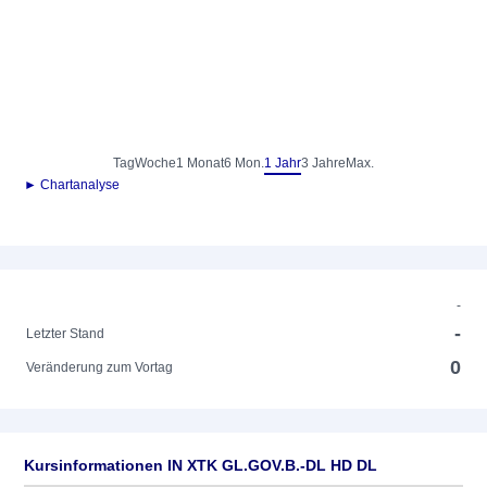
Tag
Woche
1 Monat
6 Mon.
1 Jahr
3 Jahre
Max.
► Chartanalyse
-
-
Letzter Stand
0
Veränderung zum Vortag
Kursinformationen IN XTK GL.GOV.B.-DL HD DL