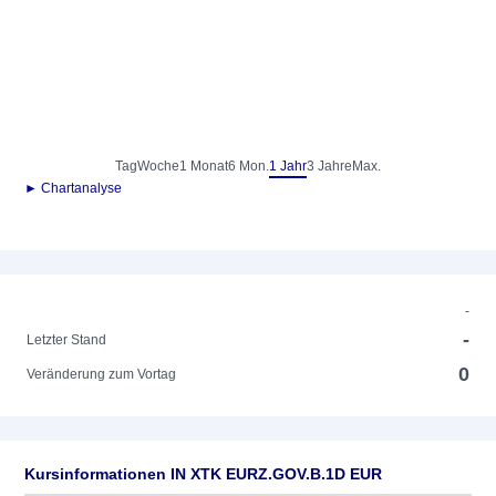
Tag
Woche
1 Monat
6 Mon.
1 Jahr
3 Jahre
Max.
► Chartanalyse
-
-
Letzter Stand
0
Veränderung zum Vortag
Kursinformationen IN XTK EURZ.GOV.B.1D EUR