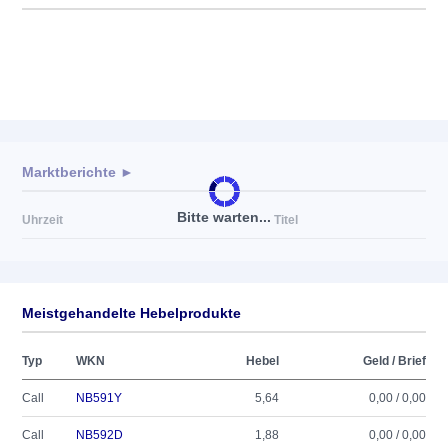
Marktberichte ►
Bitte warten...
Uhrzeit
Titel
Meistgehandelte Hebelprodukte
Typ
WKN
Hebel
Geld / Brief
Call
NB591Y
5,64
0,00 / 0,00
Call
NB592D
1,88
0,00 / 0,00