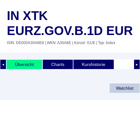
IN XTK
EURZ.GOV.B.1D EUR
ISIN: DE000A30A8E8
| WKN: A30A8E
| Kürzel: I1UE
| Typ: Index
Übersicht
Charts
Kurshistorie
◄
►
Watchlist