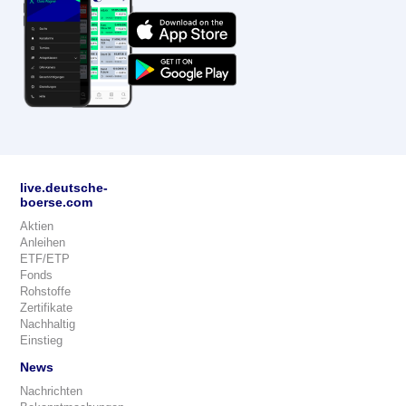
live.deutsche-
boerse.com
Aktien
Anleihen
ETF/ETP
Fonds
Rohstoffe
Zertifikate
Nachhaltig
Einstieg
News
Nachrichten