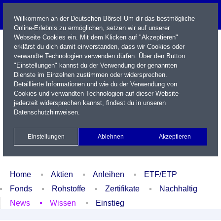
Willkommen an der Deutschen Börse! Um dir das bestmögliche
Online-Erlebnis zu ermöglichen, setzen wir auf unserer
Webseite Cookies ein. Mit dem Klicken auf "Akzeptieren"
erklärst du dich damit einverstanden, dass wir Cookies oder
verwandte Technologien verwenden dürfen. Über den Button
"Einstellungen" kannst du der Verwendung der genannten
Dienste im Einzelnen zustimmen oder widersprechen.
Detaillierte Informationen und wie du der Verwendung von
Cookies und verwandten Technologien auf dieser Website
Name / WKN / ISIN / Kürzel
jederzeit widersprechen kannst, findest du in unseren
Datenschutzhinweisen
.
Newsletter
Kontakt
English
Einstellungen
Ablehnen
Akzeptieren
Xetra Realtime
Watchlist
Portfolio
Login
Home
Aktien
Anleihen
ETF/ETP
Fonds
Rohstoffe
Zertifikate
Nachhaltig
News
Wissen
Einstieg