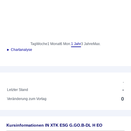
Tag
Woche
1 Monat
6 Mon.
1 Jahr
3 Jahre
Max.
► Chartanalyse
-
-
Letzter Stand
0
Veränderung zum Vortag
Kursinformationen IN XTK ESG G.GO.B-DL H EO