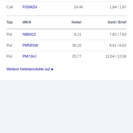
Call
FG5MZH
24,46
1,84 / 1,87
Typ
WKN
Hebel
Geld / Brief
Put
NB692Z
9,21
7,82 / 7,83
Put
PM5R5W
36,10
6,61 / 6,62
Put
PM7JHJ
20,77
12,04 / 12,06
Weitere Hebelprodukte auf ►