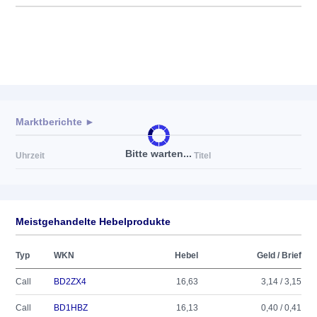
Marktberichte ►
Bitte warten...
Uhrzeit
Titel
Meistgehandelte Hebelprodukte
Typ
WKN
Hebel
Geld / Brief
Call
BD2ZX4
16,63
3,14 / 3,15
Call
BD1HBZ
16,13
0,40 / 0,41