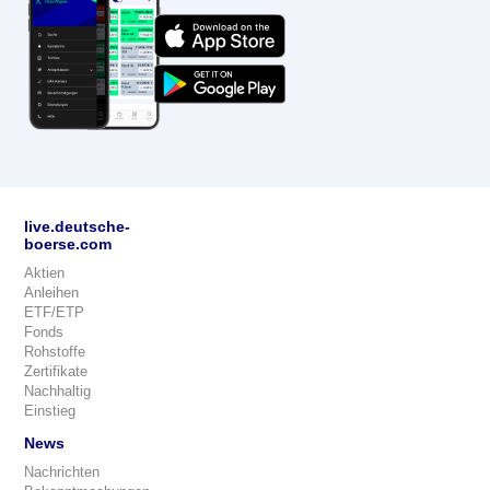
live.deutsche-
boerse.com
Aktien
Anleihen
ETF/ETP
Fonds
Rohstoffe
Zertifikate
Nachhaltig
Einstieg
News
Nachrichten