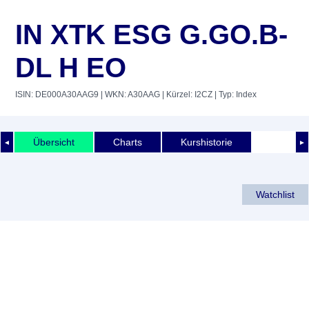
IN XTK ESG G.GO.B-
DL H EO
ISIN: DE000A30AAG9
| WKN: A30AAG
| Kürzel: I2CZ
| Typ: Index
Übersicht
Charts
Kurshistorie
◄
►
Watchlist