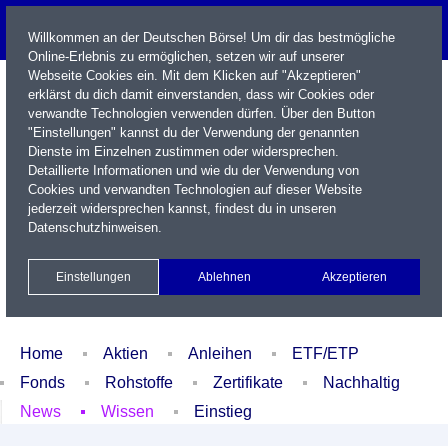
Willkommen an der Deutschen Börse! Um dir das bestmögliche
Online-Erlebnis zu ermöglichen, setzen wir auf unserer
Webseite Cookies ein. Mit dem Klicken auf "Akzeptieren"
erklärst du dich damit einverstanden, dass wir Cookies oder
verwandte Technologien verwenden dürfen. Über den Button
"Einstellungen" kannst du der Verwendung der genannten
Dienste im Einzelnen zustimmen oder widersprechen.
Detaillierte Informationen und wie du der Verwendung von
Cookies und verwandten Technologien auf dieser Website
Name / WKN / ISIN / Kürzel
jederzeit widersprechen kannst, findest du in unseren
Datenschutzhinweisen
.
Newsletter
Kontakt
English
Einstellungen
Ablehnen
Akzeptieren
Xetra Realtime
Watchlist
Portfolio
Login
Home
Aktien
Anleihen
ETF/ETP
Fonds
Rohstoffe
Zertifikate
Nachhaltig
News
Wissen
Einstieg