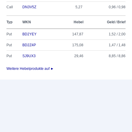
Call
DN3V5Z
5,27
0,96 / 0,98
Typ
WKN
Hebel
Geld / Brief
Put
BD2YEY
147,87
1,52 / 2,00
Put
BD2Z4P
175,08
1,47 / 1,48
Put
SJ9UX3
29,46
8,85 / 8,86
Weitere Hebelprodukte auf ►