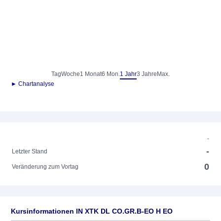
Tag
Woche
1 Monat
6 Mon.
1 Jahr
3 Jahre
Max.
► Chartanalyse
-
-
Letzter Stand
0
Veränderung zum Vortag
Kursinformationen IN XTK DL CO.GR.B-EO H EO