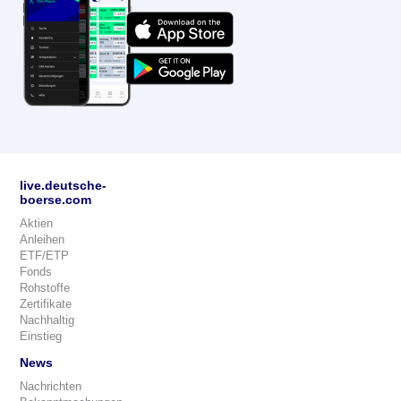
live.deutsche-
boerse.com
Aktien
Anleihen
ETF/ETP
Fonds
Rohstoffe
Zertifikate
Nachhaltig
Einstieg
News
Nachrichten