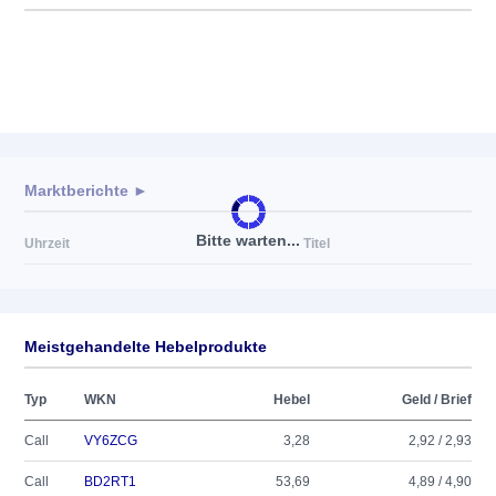
Marktberichte ►
Bitte warten...
Uhrzeit
Titel
Meistgehandelte Hebelprodukte
Typ
WKN
Hebel
Geld / Brief
Call
VY6ZCG
3,28
2,92 / 2,93
Call
BD2RT1
53,69
4,89 / 4,90