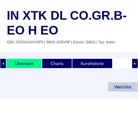
IN XTK DL CO.GR.B-
EO H EO
ISIN: DE000A3XV9F8
| WKN: A3XV9F
| Kürzel: G86G
| Typ: Index
Übersicht
Charts
Kurshistorie
◄
►
Watchlist