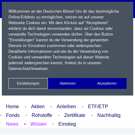
Willkommen an der Deutschen Börse! Um dir das bestmögliche
Online-Erlebnis zu ermöglichen, setzen wir auf unserer
Webseite Cookies ein. Mit dem Klicken auf "Akzeptieren"
erklärst du dich damit einverstanden, dass wir Cookies oder
verwandte Technologien verwenden dürfen. Über den Button
"Einstellungen" kannst du der Verwendung der genannten
Dienste im Einzelnen zustimmen oder widersprechen.
Detaillierte Informationen und wie du der Verwendung von
Cookies und verwandten Technologien auf dieser Website
Name / WKN / ISIN / Kürzel
jederzeit widersprechen kannst, findest du in unseren
Datenschutzhinweisen
.
Newsletter
Kontakt
English
Einstellungen
Ablehnen
Akzeptieren
Xetra Realtime
Watchlist
Portfolio
Login
Home
Aktien
Anleihen
ETF/ETP
Fonds
Rohstoffe
Zertifikate
Nachhaltig
News
Wissen
Einstieg