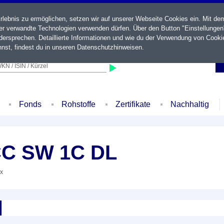
ebnis zu ermöglichen, setzen wir auf unserer Webseite Cookies ein. Mit de
der verwandte Technologien verwenden dürfen. Über den Button "Einstellungen
ersprechen. Detaillierte Informationen und wie du der Verwendung von Cooki
nst, findest du in unseren
Datenschutzhinweisen
.
KN / ISIN / Kürzel
Fonds
Rohstoffe
Zertifikate
Nachhaltig
CC SW 1C DL
ex