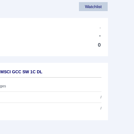
Watchlist
-
-
0
K MSCI GCC SW 1C DL
ages
/
/