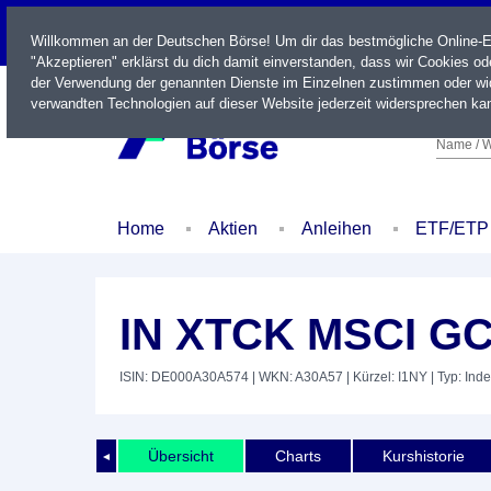
LIVE
Willkommen an der Deutschen Börse! Um dir das bestmögliche Online-Erl
"Akzeptieren" erklärst du dich damit einverstanden, dass wir Cookies o
der Verwendung der genannten Dienste im Einzelnen zustimmen oder wid
verwandten Technologien auf dieser Website jederzeit widersprechen kan
Name / W
Home
Aktien
Anleihen
ETF/ETP
IN XTCK MSCI G
ISIN: DE000A30A574
| WKN: A30A57
| Kürzel: I1NY
| Typ: Ind
Übersicht
Charts
Kurshistorie
◄