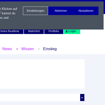
m Klicken auf
Einstellungen
Ablehnen
Akzeptieren
" kannst du
es und
Newsletter
Kontakt
English
Xetra Realtime
Watchlist
Portfolio
Login
News
Wissen
Einstieg
►