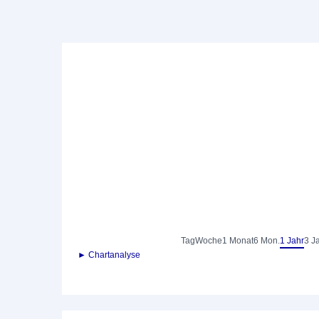
Tag
Woche
1 Monat
6 Mon.
1 Jahr
3 J
► Chartanalyse