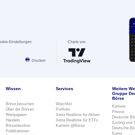
okie-Einstellungen
Charts von
Drucken
Wissen
Services
Weitere We
Gruppe De
Börse
Börse besuchen
Watchlist
Karriere
Über die Börsen
Portfolio
Presse
Wertpapiere
Xetra Realtime für Aktien
Deutsche Bö
Handeln
Xetra Realtime für ETFs
(Listing und 
Börsenlexikon
Karriere @Börse
Deutsche Bö
Publikationen
Eurex