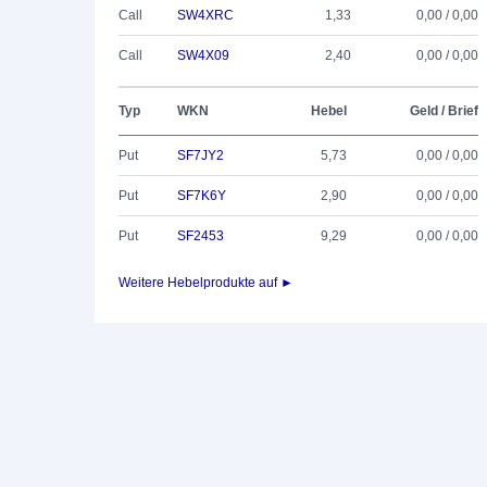
Call
SW4XRC
1,33
0,00 / 0,00
Call
SW4X09
2,40
0,00 / 0,00
Typ
WKN
Hebel
Geld / Brief
Put
SF7JY2
5,73
0,00 / 0,00
Put
SF7K6Y
2,90
0,00 / 0,00
Put
SF2453
9,29
0,00 / 0,00
Weitere Hebelprodukte auf ►