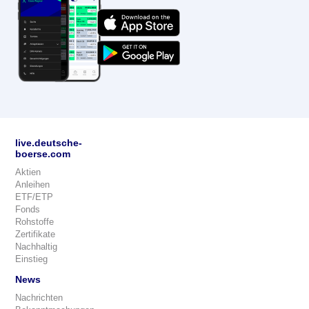
live.deutsche-
boerse.com
Aktien
Anleihen
ETF/ETP
Fonds
Rohstoffe
Zertifikate
Nachhaltig
Einstieg
News
Nachrichten