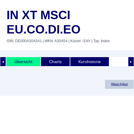
IN XT MSCI
EU.CO.DI.EO
ISIN: DE000A30A541
| WKN: A30A54
| Kürzel: I1NV
| Typ: Index
Übersicht
Charts
Kurshistorie
◄
►
Watchlist