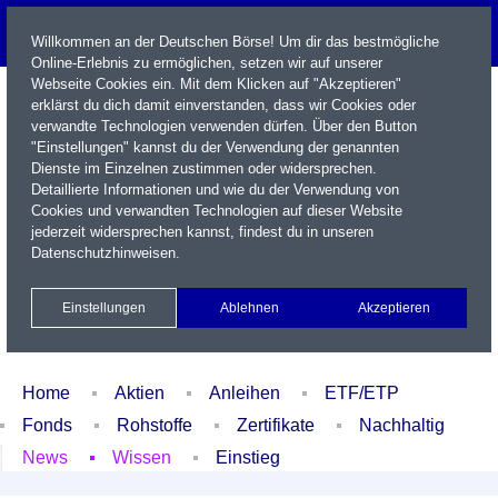
Willkommen an der Deutschen Börse! Um dir das bestmögliche
Online-Erlebnis zu ermöglichen, setzen wir auf unserer
Webseite Cookies ein. Mit dem Klicken auf "Akzeptieren"
erklärst du dich damit einverstanden, dass wir Cookies oder
verwandte Technologien verwenden dürfen. Über den Button
"Einstellungen" kannst du der Verwendung der genannten
Dienste im Einzelnen zustimmen oder widersprechen.
Detaillierte Informationen und wie du der Verwendung von
Cookies und verwandten Technologien auf dieser Website
Name / WKN / ISIN / Kürzel
jederzeit widersprechen kannst, findest du in unseren
Datenschutzhinweisen
.
Newsletter
Kontakt
English
Einstellungen
Ablehnen
Akzeptieren
Xetra Realtime
Watchlist
Portfolio
Login
Home
Aktien
Anleihen
ETF/ETP
Fonds
Rohstoffe
Zertifikate
Nachhaltig
News
Wissen
Einstieg