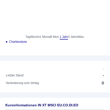
Tag
Woche
1 Monat
6 Mon.
1 Jahr
3 Jahre
Max.
► Chartanalyse
-
-
Letzter Stand
0
Veränderung zum Vortag
Kursinformationen IN XT MSCI EU.CO.DI.EO