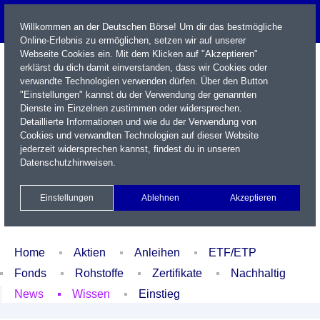
Willkommen an der Deutschen Börse! Um dir das bestmögliche
Online-Erlebnis zu ermöglichen, setzen wir auf unserer
Webseite Cookies ein. Mit dem Klicken auf "Akzeptieren"
erklärst du dich damit einverstanden, dass wir Cookies oder
verwandte Technologien verwenden dürfen. Über den Button
"Einstellungen" kannst du der Verwendung der genannten
Dienste im Einzelnen zustimmen oder widersprechen.
Detaillierte Informationen und wie du der Verwendung von
Cookies und verwandten Technologien auf dieser Website
Name / WKN / ISIN / Kürzel
jederzeit widersprechen kannst, findest du in unseren
Datenschutzhinweisen
.
Newsletter
Kontakt
English
Einstellungen
Ablehnen
Akzeptieren
Xetra Realtime
Watchlist
Portfolio
Login
Home
Aktien
Anleihen
ETF/ETP
Fonds
Rohstoffe
Zertifikate
Nachhaltig
News
Wissen
Einstieg