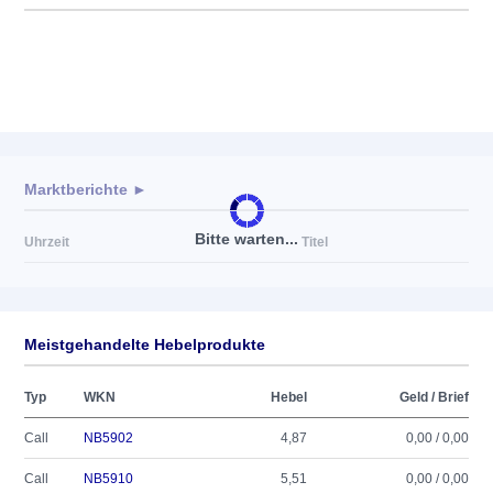
Marktberichte ►
Bitte warten...
Uhrzeit
Titel
Meistgehandelte Hebelprodukte
Typ
WKN
Hebel
Geld / Brief
Call
NB5902
4,87
0,00 / 0,00
Call
NB5910
5,51
0,00 / 0,00