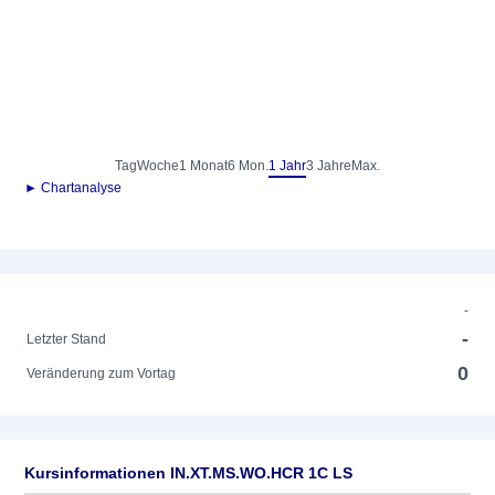
Tag
Woche
1 Monat
6 Mon.
1 Jahr
3 Jahre
Max.
► Chartanalyse
-
-
Letzter Stand
0
Veränderung zum Vortag
Kursinformationen IN.XT.MS.WO.HCR 1C LS