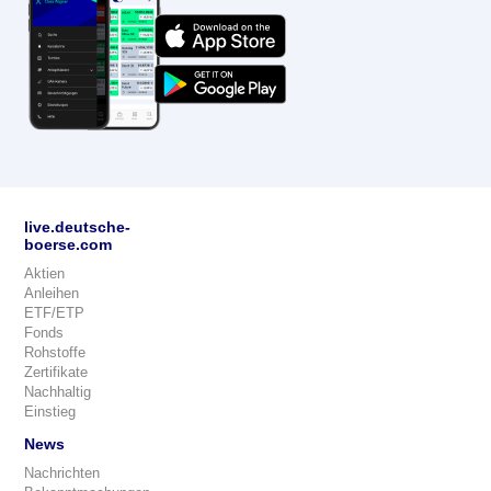
live.deutsche-
boerse.com
Aktien
Anleihen
ETF/ETP
Fonds
Rohstoffe
Zertifikate
Nachhaltig
Einstieg
News
Nachrichten