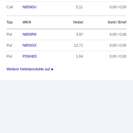
Call
NB590U
5,11
0,00 / 0,00
Typ
WKN
Hebel
Geld / Brief
Put
NB59R6
3,97
0,00 / 0,00
Put
NB59SX
12,71
0,00 / 0,00
Put
PD8ABS
1,64
0,00 / 0,00
Weitere Hebelprodukte auf ►