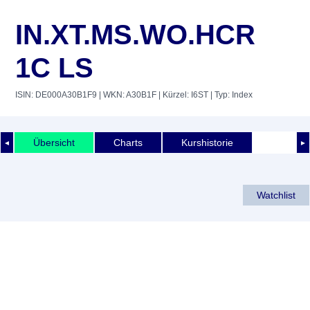
IN.XT.MS.WO.HCR
1C LS
ISIN: DE000A30B1F9
| WKN: A30B1F
| Kürzel: I6ST
| Typ: Index
Übersicht
Charts
Kurshistorie
◄
►
Watchlist