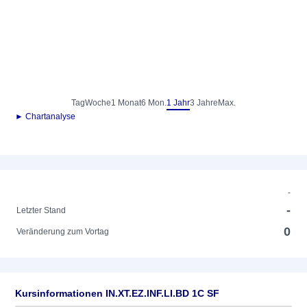
Tag
Woche
1 Monat
6 Mon.
1 Jahr
3 Jahre
Max.
► Chartanalyse
-
-
Letzter Stand
0
Veränderung zum Vortag
Kursinformationen IN.XT.EZ.INF.LI.BD 1C SF