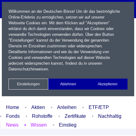
Willkommen an der Deutschen Börse! Um dir das bestmögliche
Online-Erlebnis zu ermöglichen, setzen wir auf unserer
Webseite Cookies ein. Mit dem Klicken auf "Akzeptieren"
erklärst du dich damit einverstanden, dass wir Cookies oder
verwandte Technologien verwenden dürfen. Über den Button
"Einstellungen" kannst du der Verwendung der genannten
Dienste im Einzelnen zustimmen oder widersprechen.
Detaillierte Informationen und wie du der Verwendung von
Cookies und verwandten Technologien auf dieser Website
Name / WKN / ISIN / Kürzel
jederzeit widersprechen kannst, findest du in unseren
Datenschutzhinweisen
.
Newsletter
Kontakt
English
Einstellungen
Ablehnen
Akzeptieren
Xetra Realtime
Watchlist
Portfolio
Login
Home
Aktien
Anleihen
ETF/ETP
Fonds
Rohstoffe
Zertifikate
Nachhaltig
News
Wissen
Einstieg