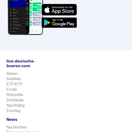
live.deutsche-
boerse.com
Aktien
Anleihen
ETF/ETP
Fonds
Rohstoffe
Zertifikate
Nachhaltig
Einstieg
News
Nachrichten