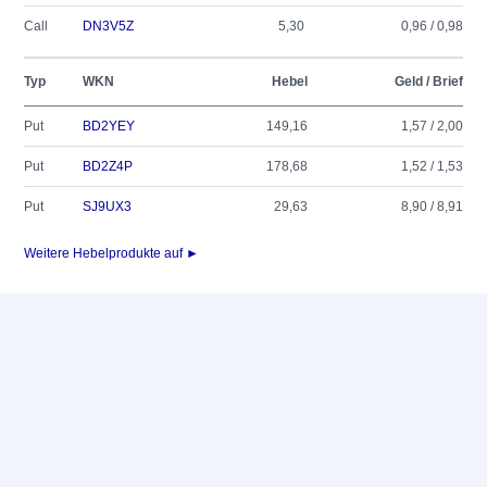
Call
DN3V5Z
5,30
0,96 / 0,98
Typ
WKN
Hebel
Geld / Brief
Put
BD2YEY
149,16
1,57 / 2,00
Put
BD2Z4P
178,68
1,52 / 1,53
Put
SJ9UX3
29,63
8,90 / 8,91
Weitere Hebelprodukte auf ►