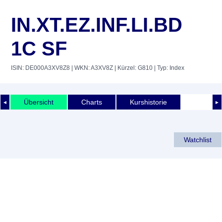
IN.XT.EZ.INF.LI.BD
1C SF
ISIN: DE000A3XV8Z8
| WKN: A3XV8Z
| Kürzel: G810
| Typ: Index
Übersicht
Charts
Kurshistorie
◄
►
Watchlist