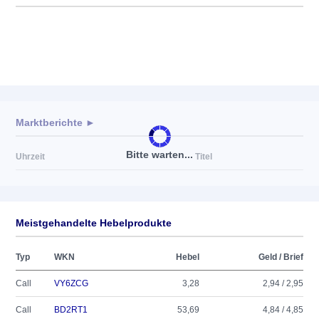
Marktberichte ►
Bitte warten...
Uhrzeit
Titel
Meistgehandelte Hebelprodukte
Typ
WKN
Hebel
Geld / Brief
Call
VY6ZCG
3,28
2,94 / 2,95
Call
BD2RT1
53,69
4,84 / 4,85