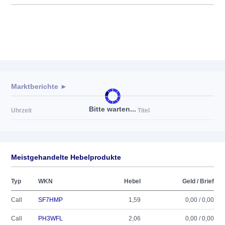
Marktberichte ►
Bitte warten...
Uhrzeit
Titel
Meistgehandelte Hebelprodukte
Typ
WKN
Hebel
Geld / Brief
Call
SF7HMP
1,59
0,00 / 0,00
Call
PH3WFL
2,06
0,00 / 0,00