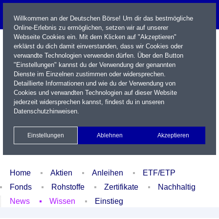
Willkommen an der Deutschen Börse! Um dir das bestmögliche
Online-Erlebnis zu ermöglichen, setzen wir auf unserer
Webseite Cookies ein. Mit dem Klicken auf "Akzeptieren"
erklärst du dich damit einverstanden, dass wir Cookies oder
verwandte Technologien verwenden dürfen. Über den Button
"Einstellungen" kannst du der Verwendung der genannten
Dienste im Einzelnen zustimmen oder widersprechen.
Detaillierte Informationen und wie du der Verwendung von
Cookies und verwandten Technologien auf dieser Website
Name / WKN / ISIN / Kürzel
jederzeit widersprechen kannst, findest du in unseren
Datenschutzhinweisen
.
Newsletter
Kontakt
English
Einstellungen
Ablehnen
Akzeptieren
Xetra Realtime
Watchlist
Portfolio
Login
Home
Aktien
Anleihen
ETF/ETP
Fonds
Rohstoffe
Zertifikate
Nachhaltig
News
Wissen
Einstieg