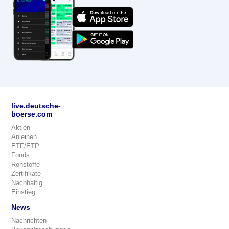
live.deutsche-
boerse.com
Aktien
Anleihen
ETF/ETP
Fonds
Rohstoffe
Zertifikate
Nachhaltig
Einstieg
News
Nachrichten