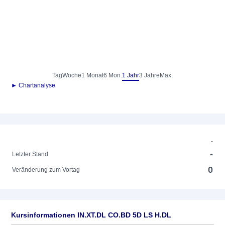
Tag
Woche
1 Monat
6 Mon.
1 Jahr
3 Jahre
Max.
► Chartanalyse
-
-
Letzter Stand
0
Veränderung zum Vortag
Kursinformationen IN.XT.DL CO.BD 5D LS H.DL