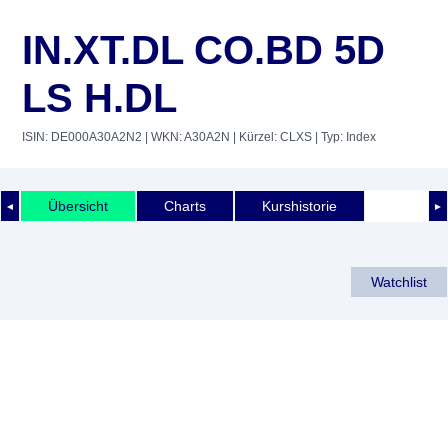
IN.XT.DL CO.BD 5D
LS H.DL
ISIN: DE000A30A2N2
| WKN: A30A2N
| Kürzel: CLXS
| Typ: Index
Übersicht
Charts
Kurshistorie
◄
►
Watchlist