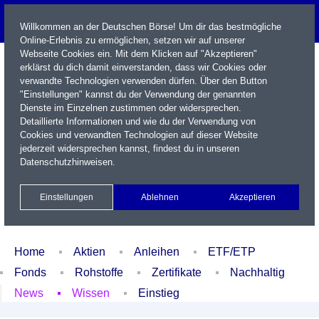
Willkommen an der Deutschen Börse! Um dir das bestmögliche
Online-Erlebnis zu ermöglichen, setzen wir auf unserer
Webseite Cookies ein. Mit dem Klicken auf "Akzeptieren"
erklärst du dich damit einverstanden, dass wir Cookies oder
verwandte Technologien verwenden dürfen. Über den Button
"Einstellungen" kannst du der Verwendung der genannten
Dienste im Einzelnen zustimmen oder widersprechen.
Detaillierte Informationen und wie du der Verwendung von
Cookies und verwandten Technologien auf dieser Website
Name / WKN / ISIN / Kürzel
jederzeit widersprechen kannst, findest du in unseren
Datenschutzhinweisen
.
Newsletter
Kontakt
English
Einstellungen
Ablehnen
Akzeptieren
Xetra Realtime
Watchlist
Portfolio
Login
Home
Aktien
Anleihen
ETF/ETP
Fonds
Rohstoffe
Zertifikate
Nachhaltig
News
Wissen
Einstieg