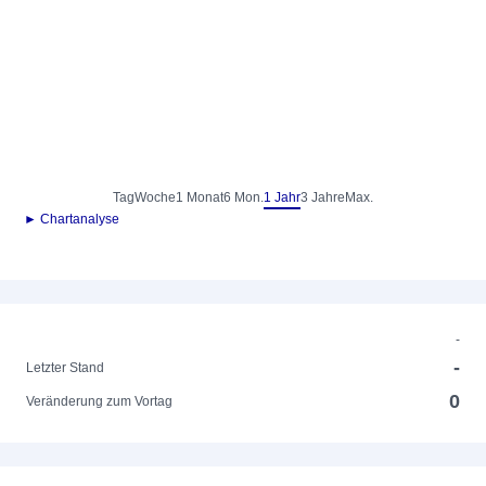
Tag
Woche
1 Monat
6 Mon.
1 Jahr
3 Jahre
Max.
► Chartanalyse
-
-
Letzter Stand
0
Veränderung zum Vortag