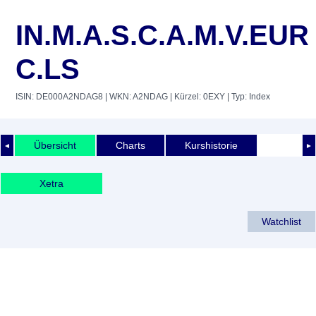
IN.M.A.S.C.A.M.V.EUR
C.LS
ISIN: DE000A2NDAG8
| WKN: A2NDAG
| Kürzel: 0EXY
| Typ: Index
Übersicht
Charts
Kurshistorie
◄
►
Xetra
Watchlist