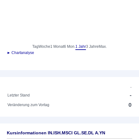
Tag
Woche
1 Monat
6 Mon.
1 Jahr
3 Jahre
Max.
► Chartanalyse
-
-
Letzter Stand
0
Veränderung zum Vortag
Kursinformationen IN.ISH.MSCI GL.SE.DL A.YN