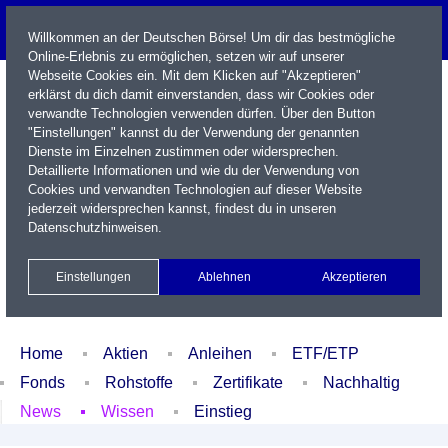
Willkommen an der Deutschen Börse! Um dir das bestmögliche
Online-Erlebnis zu ermöglichen, setzen wir auf unserer
Webseite Cookies ein. Mit dem Klicken auf "Akzeptieren"
erklärst du dich damit einverstanden, dass wir Cookies oder
verwandte Technologien verwenden dürfen. Über den Button
"Einstellungen" kannst du der Verwendung der genannten
Dienste im Einzelnen zustimmen oder widersprechen.
Detaillierte Informationen und wie du der Verwendung von
Cookies und verwandten Technologien auf dieser Website
Name / WKN / ISIN / Kürzel
jederzeit widersprechen kannst, findest du in unseren
Datenschutzhinweisen
.
Newsletter
Kontakt
English
Einstellungen
Ablehnen
Akzeptieren
Xetra Realtime
Watchlist
Portfolio
Login
Home
Aktien
Anleihen
ETF/ETP
Fonds
Rohstoffe
Zertifikate
Nachhaltig
News
Wissen
Einstieg