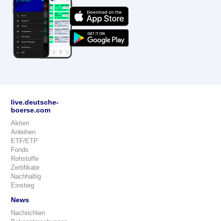
live.deutsche-
boerse.com
Aktien
Anleihen
ETF/ETP
Fonds
Rohstoffe
Zertifikate
Nachhaltig
Einstieg
News
Nachrichten