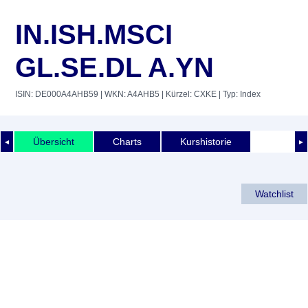
IN.ISH.MSCI
GL.SE.DL A.YN
ISIN: DE000A4AHB59
| WKN: A4AHB5
| Kürzel: CXKE
| Typ: Index
Übersicht
Charts
Kurshistorie
◄
►
Watchlist