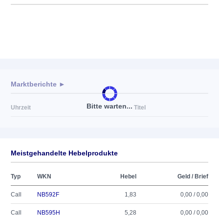
Marktberichte ►
Bitte warten...
Uhrzeit
Titel
Meistgehandelte Hebelprodukte
Typ
WKN
Hebel
Geld / Brief
Call
NB592F
1,83
0,00 / 0,00
Call
NB595H
5,28
0,00 / 0,00