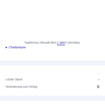
Tag
Woche
1 Monat
6 Mon.
1 Jahr
3 Jahre
Max.
► Chartanalyse
-
-
Letzter Stand
0
Veränderung zum Vortag