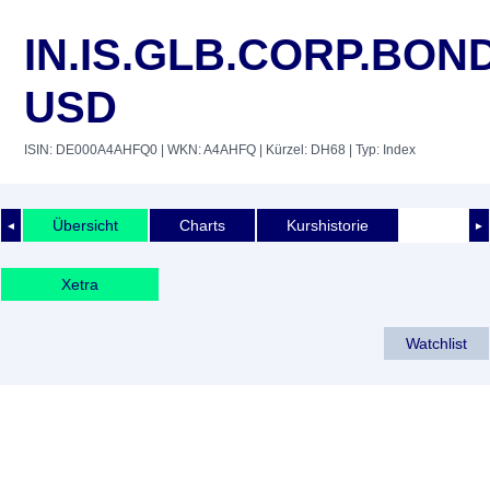
IN.IS.GLB.CORP.BON
USD
ISIN: DE000A4AHFQ0
| WKN: A4AHFQ
| Kürzel: DH68
| Typ: Index
Übersicht
Charts
Kurshistorie
◄
►
Xetra
Watchlist