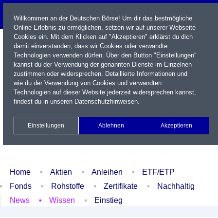
Willkommen an der Deutschen Börse! Um dir das bestmögliche
Online-Erlebnis zu ermöglichen, setzen wir auf unserer Webseite
Cookies ein. Mit dem Klicken auf "Akzeptieren" erklärst du dich
damit einverstanden, dass wir Cookies oder verwandte
Technologien verwenden dürfen. Über den Button "Einstellungen"
kannst du der Verwendung der genannten Dienste im Einzelnen
zustimmen oder widersprechen. Detaillierte Informationen und
wie du der Verwendung von Cookies und verwandten
Technologien auf dieser Website jederzeit widersprechen kannst,
Name / WKN / ISIN / Kürzel
findest du in unseren
Datenschutzhinweisen
.
Newsletter
Kontakt
English
Einstellungen
Ablehnen
Akzeptieren
Xetra Realtime
Watchlist
Portfolio
Login
Home
Aktien
Anleihen
ETF/ETP
Fonds
Rohstoffe
Zertifikate
Nachhaltig
News
Wissen
Einstieg