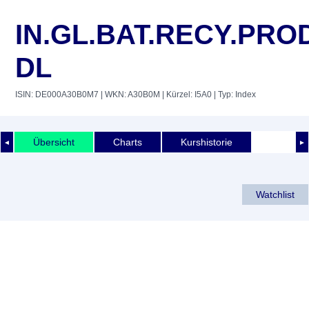
IN.GL.BAT.RECY.PRO
DL
ISIN: DE000A30B0M7
| WKN: A30B0M
| Kürzel: I5A0
| Typ: Index
Übersicht
Charts
Kurshistorie
◄
►
Watchlist