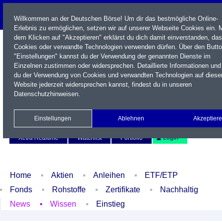
Willkommen an der Deutschen Börse! Um dir das bestmögliche Online-
Erlebnis zu ermöglichen, setzen wir auf unserer Webseite Cookies ein. M
dem Klicken auf "Akzeptieren" erklärst du dich damit einverstanden, das
Cookies oder verwandte Technologien verwenden dürfen. Über den Butt
"Einstellungen" kannst du der Verwendung der genannten Dienste im
Einzelnen zustimmen oder widersprechen. Detaillierte Informationen und
du der Verwendung von Cookies und verwandten Technologien auf diese
Website jederzeit widersprechen kannst, findest du in unseren
Datenschutzhinweisen
.
Name / WKN / ISIN / Kürzel
Einstellungen
Ablehnen
Akzeptier
Newsletter
Kontakt
English
Xetra Realtime
Watchlist
Portfolio
Login
Home
Aktien
Anleihen
ETF/ETP
Fonds
Rohstoffe
Zertifikate
Nachhaltig
News
Wissen
Einstieg