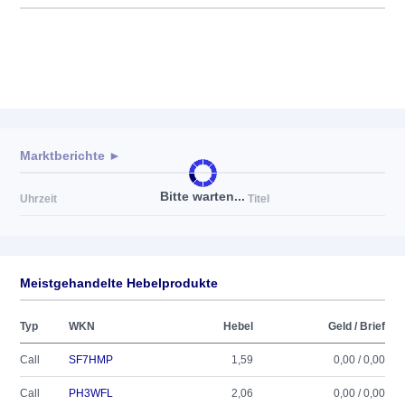
Marktberichte ►
Bitte warten...
Uhrzeit
Titel
Meistgehandelte Hebelprodukte
Typ
WKN
Hebel
Geld / Brief
Call
SF7HMP
1,59
0,00 / 0,00
Call
PH3WFL
2,06
0,00 / 0,00