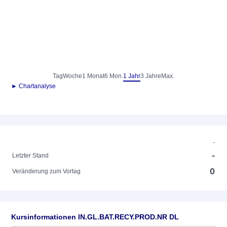
Tag
Woche
1 Monat
6 Mon.
1 Jahr
3 Jahre
Max.
► Chartanalyse
-
-
Letzter Stand
0
Veränderung zum Vortag
Kursinformationen IN.GL.BAT.RECY.PROD.NR DL