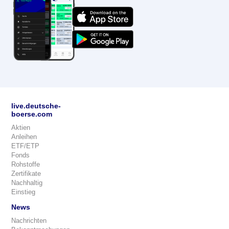
live.deutsche-
boerse.com
Aktien
Anleihen
ETF/ETP
Fonds
Rohstoffe
Zertifikate
Nachhaltig
Einstieg
News
Nachrichten