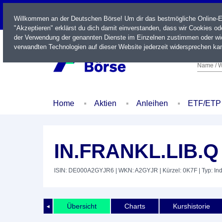
LIVE
Willkommen an der Deutschen Börse! Um dir das bestmögliche Online-Erl
"Akzeptieren" erklärst du dich damit einverstanden, dass wir Cookies o
der Verwendung der genannten Dienste im Einzelnen zustimmen oder wid
verwandten Technologien auf dieser Website jederzeit widersprechen kan
Name / W
Home
Aktien
Anleihen
ETF/ETP
IN.FRANKL.LIB.Q
ISIN: DE000A2GYJR6
| WKN: A2GYJR
| Kürzel: 0K7F
| Typ: In
Übersicht
Charts
Kurshistorie
◄