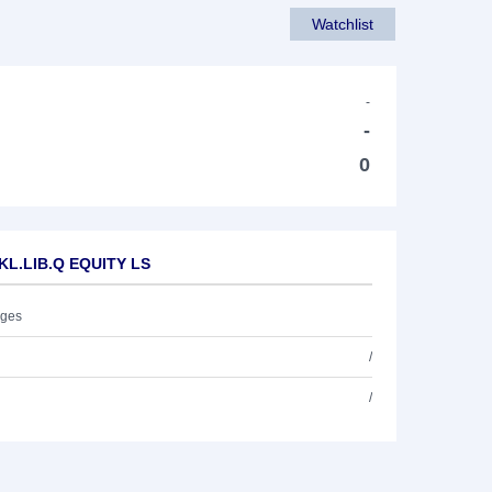
Watchlist
-
-
0
KL.LIB.Q EQUITY LS
ages
/
/