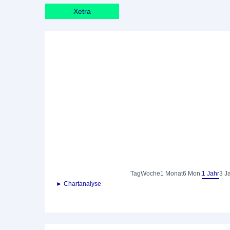
Xetra
Tag
Woche
1 Monat
6 Mon.
1 Jahr
3 J
► Chartanalyse