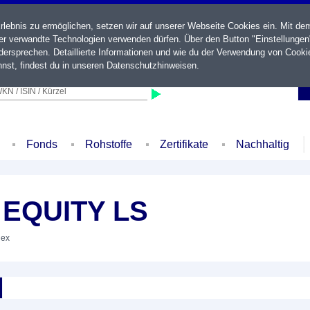
ebnis zu ermöglichen, setzen wir auf unserer Webseite Cookies ein. Mit de
der verwandte Technologien verwenden dürfen. Über den Button "Einstellungen
ersprechen. Detaillierte Informationen und wie du der Verwendung von Cooki
nst, findest du in unseren
Datenschutzhinweisen
.
KN / ISIN / Kürzel
Fonds
Rohstoffe
Zertifikate
Nachhaltig
 EQUITY LS
dex