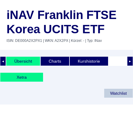
iNAV Franklin FTSE
Korea UCITS ETF
ISIN: DE000A2X2PX1
| WKN: A2X2PX
| Kürzel: -
| Typ: INav
Übersicht
Charts
Kurshistorie
◄
►
Xetra
Watchlist