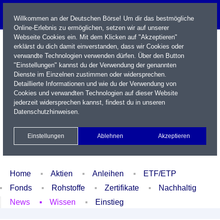
Willkommen an der Deutschen Börse! Um dir das bestmögliche
Online-Erlebnis zu ermöglichen, setzen wir auf unserer
Webseite Cookies ein. Mit dem Klicken auf "Akzeptieren"
erklärst du dich damit einverstanden, dass wir Cookies oder
verwandte Technologien verwenden dürfen. Über den Button
"Einstellungen" kannst du der Verwendung der genannten
Dienste im Einzelnen zustimmen oder widersprechen.
Detaillierte Informationen und wie du der Verwendung von
Cookies und verwandten Technologien auf dieser Website
Name / WKN / ISIN / Kürzel
jederzeit widersprechen kannst, findest du in unseren
Datenschutzhinweisen
.
Newsletter
Kontakt
English
Einstellungen
Ablehnen
Akzeptieren
Xetra Realtime
Watchlist
Portfolio
Login
Home
Aktien
Anleihen
ETF/ETP
Fonds
Rohstoffe
Zertifikate
Nachhaltig
News
Wissen
Einstieg