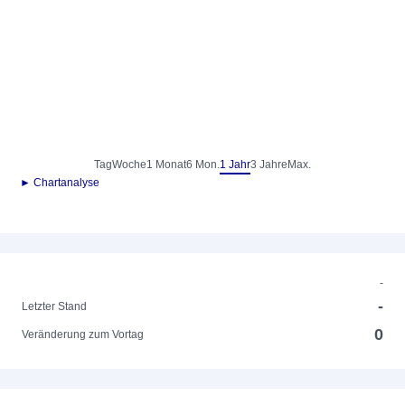
Tag
Woche
1 Monat
6 Mon.
1 Jahr
3 Jahre
Max.
► Chartanalyse
-
-
Letzter Stand
0
Veränderung zum Vortag