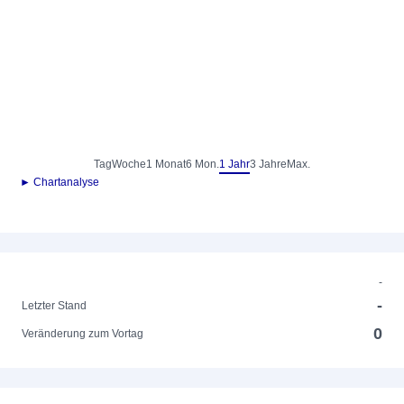
Tag
Woche
1 Monat
6 Mon.
1 Jahr
3 Jahre
Max.
► Chartanalyse
-
-
Letzter Stand
0
Veränderung zum Vortag