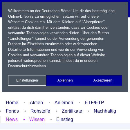
Willkommen an der Deutschen Börse! Um dir das bestmögliche
Online-Erlebnis zu ermöglichen, setzen wir auf unserer
Webseite Cookies ein. Mit dem Klicken auf "Akzeptieren"
erklärst du dich damit einverstanden, dass wir Cookies oder
verwandte Technologien verwenden dürfen. Über den Button
"Einstellungen" kannst du der Verwendung der genannten
Dienste im Einzelnen zustimmen oder widersprechen.
Detaillierte Informationen und wie du der Verwendung von
Cookies und verwandten Technologien auf dieser Website
Name / WKN / ISIN / Kürzel
jederzeit widersprechen kannst, findest du in unseren
Datenschutzhinweisen
.
Newsletter
Kontakt
English
Einstellungen
Ablehnen
Akzeptieren
Xetra Realtime
Watchlist
Portfolio
Login
Home
Aktien
Anleihen
ETF/ETP
Fonds
Rohstoffe
Zertifikate
Nachhaltig
News
Wissen
Einstieg