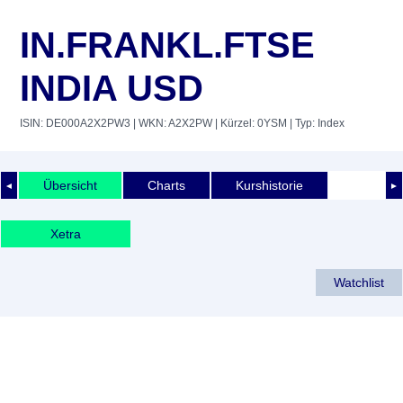
IN.FRANKL.FTSE
INDIA USD
ISIN: DE000A2X2PW3
| WKN: A2X2PW
| Kürzel: 0YSM
| Typ: Index
Übersicht
Charts
Kurshistorie
◄
►
Xetra
Watchlist