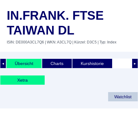
IN.FRANK. FTSE
TAIWAN DL
ISIN: DE000A3CL7Q6
| WKN: A3CL7Q
| Kürzel: D3C5
| Typ: Index
Übersicht
Charts
Kurshistorie
◄
►
Xetra
Watchlist