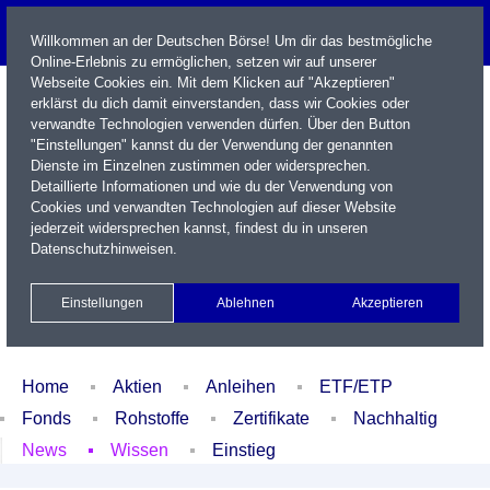
Willkommen an der Deutschen Börse! Um dir das bestmögliche
Online-Erlebnis zu ermöglichen, setzen wir auf unserer
Webseite Cookies ein. Mit dem Klicken auf "Akzeptieren"
erklärst du dich damit einverstanden, dass wir Cookies oder
verwandte Technologien verwenden dürfen. Über den Button
"Einstellungen" kannst du der Verwendung der genannten
Dienste im Einzelnen zustimmen oder widersprechen.
Detaillierte Informationen und wie du der Verwendung von
Cookies und verwandten Technologien auf dieser Website
Name / WKN / ISIN / Kürzel
jederzeit widersprechen kannst, findest du in unseren
Datenschutzhinweisen
.
Newsletter
Kontakt
English
Einstellungen
Ablehnen
Akzeptieren
Xetra Realtime
Watchlist
Portfolio
Login
Home
Aktien
Anleihen
ETF/ETP
Fonds
Rohstoffe
Zertifikate
Nachhaltig
News
Wissen
Einstieg