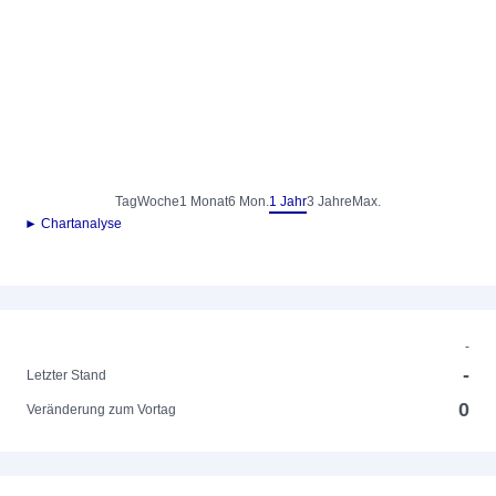
Tag
Woche
1 Monat
6 Mon.
1 Jahr
3 Jahre
Max.
► Chartanalyse
-
-
Letzter Stand
0
Veränderung zum Vortag