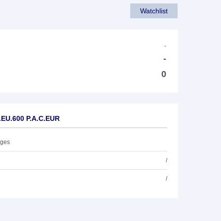
Watchlist
-
-
0
.EU.600 P.A.C.EUR
ages
/
/