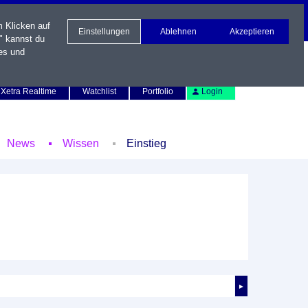
m Klicken auf
Einstellungen
Ablehnen
Akzeptieren
" kannst du
es und
Newsletter
Kontakt
English
Xetra Realtime
Watchlist
Portfolio
Login
News
Wissen
Einstieg
►