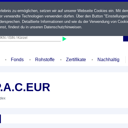
ebnis zu ermöglichen, setzen wir auf unserer Webseite Cookies ein. Mit de
der verwandte Technologien verwenden dürfen. Über den Button "Einstellungen
ersprechen. Detaillierte Informationen und wie du der Verwendung von Cooki
nst, findest du in unseren
Datenschutzhinweisen
.
KN / ISIN / Kürzel
Fonds
Rohstoffe
Zertifikate
Nachhaltig
P.A.C.EUR
ndex