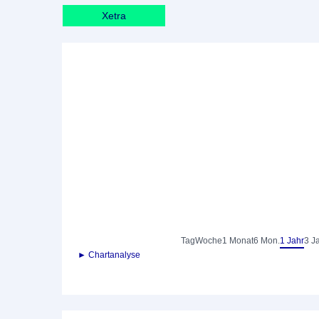
Xetra
Tag
Woche
1 Monat
6 Mon.
1 Jahr
3 J
► Chartanalyse