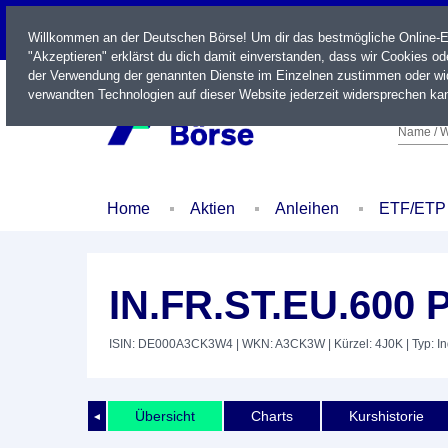
LIVE
Willkommen an der Deutschen Börse! Um dir das bestmögliche Online-Erl
"Akzeptieren" erklärst du dich damit einverstanden, dass wir Cookies o
der Verwendung der genannten Dienste im Einzelnen zustimmen oder wid
verwandten Technologien auf dieser Website jederzeit widersprechen kan
Name / W
Home
Aktien
Anleihen
ETF/ETP
IN.FR.ST.EU.600 
ISIN: DE000A3CK3W4
| WKN: A3CK3W
| Kürzel: 4J0K
| Typ: I
Übersicht
Charts
Kurshistorie
◄