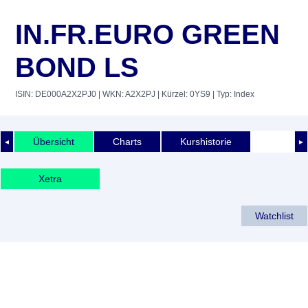
IN.FR.EURO GREEN
BOND LS
ISIN: DE000A2X2PJ0
| WKN: A2X2PJ
| Kürzel: 0YS9
| Typ: Index
Übersicht
Charts
Kurshistorie
◄
►
Xetra
Watchlist