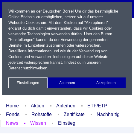
Willkommen an der Deutschen Börse! Um dir das bestmögliche
Online-Erlebnis zu ermöglichen, setzen wir auf unserer
Webseite Cookies ein. Mit dem Klicken auf "Akzeptieren"
erklärst du dich damit einverstanden, dass wir Cookies oder
verwandte Technologien verwenden dürfen. Über den Button
"Einstellungen" kannst du der Verwendung der genannten
Dienste im Einzelnen zustimmen oder widersprechen.
Detaillierte Informationen und wie du der Verwendung von
Cookies und verwandten Technologien auf dieser Website
Name / WKN / ISIN / Kürzel
jederzeit widersprechen kannst, findest du in unseren
Datenschutzhinweisen
.
Newsletter
Kontakt
English
Einstellungen
Ablehnen
Akzeptieren
Xetra Realtime
Watchlist
Portfolio
Login
Home
Aktien
Anleihen
ETF/ETP
Fonds
Rohstoffe
Zertifikate
Nachhaltig
News
Wissen
Einstieg