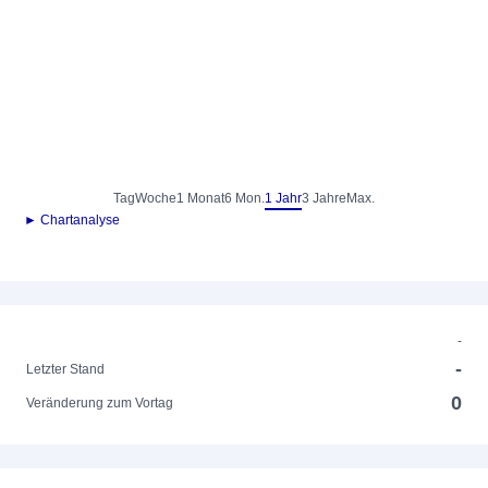
Tag
Woche
1 Monat
6 Mon.
1 Jahr
3 Jahre
Max.
► Chartanalyse
-
-
Letzter Stand
0
Veränderung zum Vortag