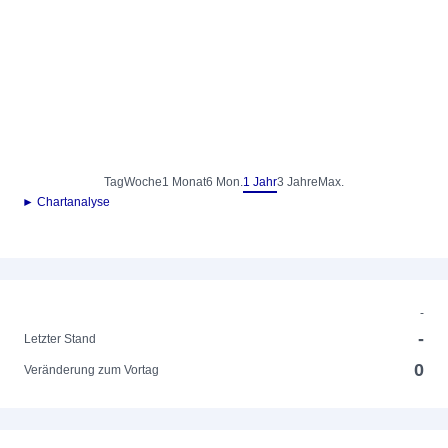
Tag
Woche
1 Monat
6 Mon.
1 Jahr
3 Jahre
Max.
► Chartanalyse
-
-
Letzter Stand
0
Veränderung zum Vortag