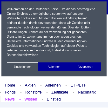
Willkommen an der Deutschen Börse! Um dir das bestmögliche
Online-Erlebnis zu ermöglichen, setzen wir auf unserer
Webseite Cookies ein. Mit dem Klicken auf "Akzeptieren"
erklärst du dich damit einverstanden, dass wir Cookies oder
verwandte Technologien verwenden dürfen. Über den Button
"Einstellungen" kannst du der Verwendung der genannten
Dienste im Einzelnen zustimmen oder widersprechen.
Detaillierte Informationen und wie du der Verwendung von
Cookies und verwandten Technologien auf dieser Website
Name / WKN / ISIN / Kürzel
jederzeit widersprechen kannst, findest du in unseren
Datenschutzhinweisen
.
Newsletter
Kontakt
English
Einstellungen
Ablehnen
Akzeptieren
Xetra Realtime
Watchlist
Portfolio
Login
Home
Aktien
Anleihen
ETF/ETP
Fonds
Rohstoffe
Zertifikate
Nachhaltig
News
Wissen
Einstieg