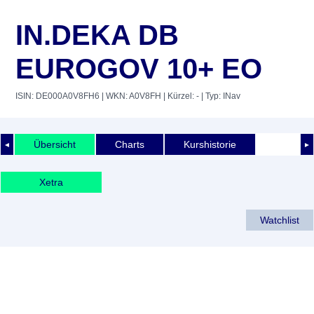
IN.DEKA DB
EUROGOV 10+ EO
ISIN: DE000A0V8FH6
| WKN: A0V8FH
| Kürzel: -
| Typ: INav
Übersicht
Charts
Kurshistorie
◄
►
Xetra
Watchlist