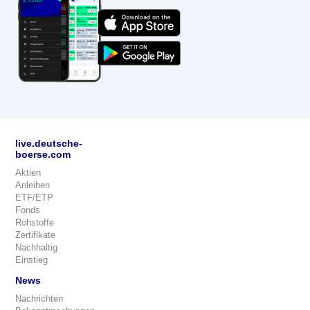
live.deutsche-
boerse.com
Aktien
Anleihen
ETF/ETP
Fonds
Rohstoffe
Zertifikate
Nachhaltig
Einstieg
News
Nachrichten