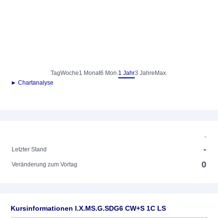
Tag
Woche
1 Monat
6 Mon.
1 Jahr
3 Jahre
Max.
► Chartanalyse
-
-
Letzter Stand
0
Veränderung zum Vortag
Kursinformationen I.X.MS.G.SDG6 CW+S 1C LS