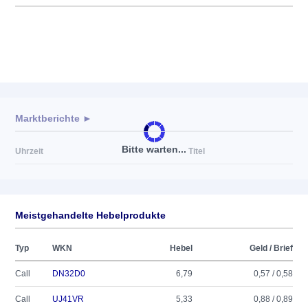
Marktberichte ►
Bitte warten...
Uhrzeit
Titel
Meistgehandelte Hebelprodukte
Typ
WKN
Hebel
Geld / Brief
Call
DN32D0
6,79
0,57 / 0,58
Call
UJ41VR
5,33
0,88 / 0,89