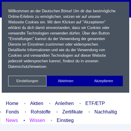
Willkommen an der Deutschen Börse! Um dir das bestmögliche
Online-Erlebnis zu ermöglichen, setzen wir auf unserer
Webseite Cookies ein. Mit dem Klicken auf "Akzeptieren"
erklärst du dich damit einverstanden, dass wir Cookies oder
verwandte Technologien verwenden dürfen. Über den Button
"Einstellungen" kannst du der Verwendung der genannten
Dienste im Einzelnen zustimmen oder widersprechen.
Detaillierte Informationen und wie du der Verwendung von
Cookies und verwandten Technologien auf dieser Website
Name / WKN / ISIN / Kürzel
jederzeit widersprechen kannst, findest du in unseren
Datenschutzhinweisen
.
Newsletter
Kontakt
English
Einstellungen
Ablehnen
Akzeptieren
Xetra Realtime
Watchlist
Portfolio
Login
Home
Aktien
Anleihen
ETF/ETP
Fonds
Rohstoffe
Zertifikate
Nachhaltig
News
Wissen
Einstieg