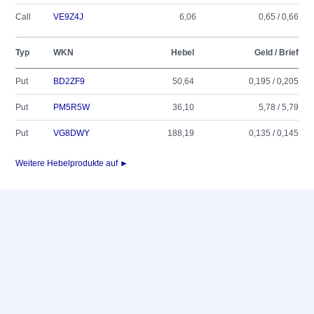
Call
VE9Z4J
6,06
0,65 / 0,66
Typ
WKN
Hebel
Geld / Brief
Put
BD2ZF9
50,64
0,195 / 0,205
Put
PM5R5W
36,10
5,78 / 5,79
Put
VG8DWY
188,19
0,135 / 0,145
Weitere Hebelprodukte auf ►