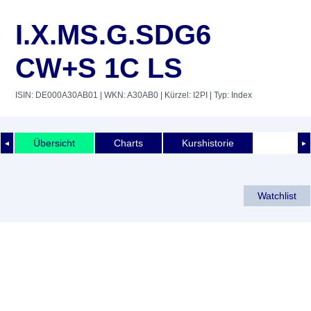
I.X.MS.G.SDG6
CW+S 1C LS
ISIN: DE000A30AB01
| WKN: A30AB0
| Kürzel: I2PI
| Typ: Index
Übersicht
Charts
Kurshistorie
◄
►
Watchlist