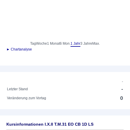
Tag
Woche
1 Monat
6 Mon.
1 Jahr
3 Jahre
Max.
► Chartanalyse
-
-
Letzter Stand
0
Veränderung zum Vortag
Kursinformationen I.X.II T.M.31 EO CB 1D LS