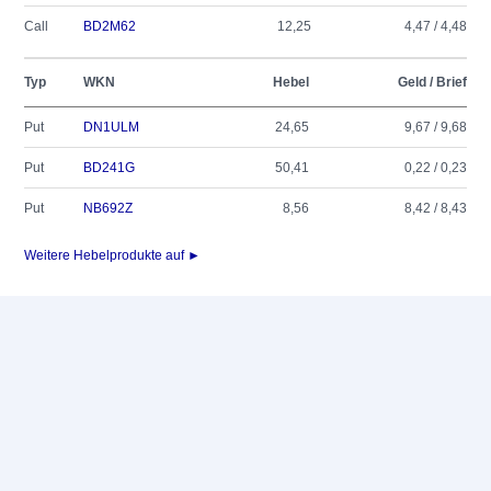
Call
BD2M62
12,25
4,47 / 4,48
Typ
WKN
Hebel
Geld / Brief
Put
DN1ULM
24,65
9,67 / 9,68
Put
BD241G
50,41
0,22 / 0,23
Put
NB692Z
8,56
8,42 / 8,43
Weitere Hebelprodukte auf ►