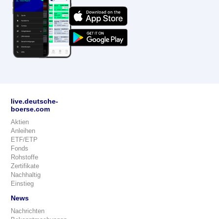
live.deutsche-
boerse.com
Aktien
Anleihen
ETF/ETP
Fonds
Rohstoffe
Zertifikate
Nachhaltig
Einstieg
News
Nachrichten