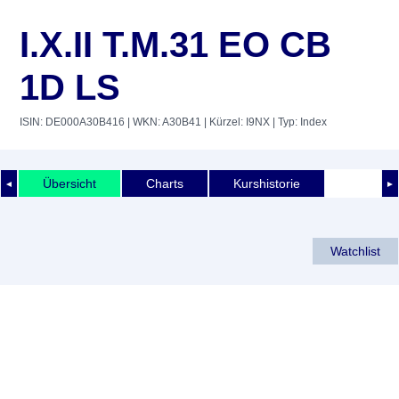
I.X.II T.M.31 EO CB
1D LS
ISIN: DE000A30B416
| WKN: A30B41
| Kürzel: I9NX
| Typ: Index
Übersicht
Charts
Kurshistorie
◄
►
Watchlist