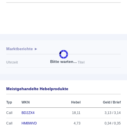
Marktberichte ►
Bitte warten...
Uhrzeit
Titel
Meistgehandelte Hebelprodukte
Typ
WKN
Hebel
Geld / Brief
Call
BD2ZX4
18,11
3,13 / 3,14
Call
HM8WVD
4,73
0,34 / 0,35