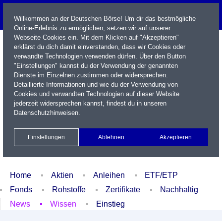
Willkommen an der Deutschen Börse! Um dir das bestmögliche
Online-Erlebnis zu ermöglichen, setzen wir auf unserer
Webseite Cookies ein. Mit dem Klicken auf "Akzeptieren"
erklärst du dich damit einverstanden, dass wir Cookies oder
verwandte Technologien verwenden dürfen. Über den Button
"Einstellungen" kannst du der Verwendung der genannten
Dienste im Einzelnen zustimmen oder widersprechen.
Detaillierte Informationen und wie du der Verwendung von
Cookies und verwandten Technologien auf dieser Website
Name / WKN / ISIN / Kürzel
jederzeit widersprechen kannst, findest du in unseren
Datenschutzhinweisen
.
Newsletter
Kontakt
English
Einstellungen
Ablehnen
Akzeptieren
Xetra Realtime
Watchlist
Portfolio
Login
Home
Aktien
Anleihen
ETF/ETP
Fonds
Rohstoffe
Zertifikate
Nachhaltig
News
Wissen
Einstieg