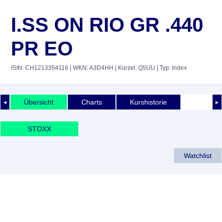
I.SS ON RIO GR .440
PR EO
ISIN: CH1213354116
| WKN: A3D4HH
| Kürzel: Q5UU
| Typ: Index
Übersicht
Charts
Kurshistorie
◄
►
STOXX
Watchlist