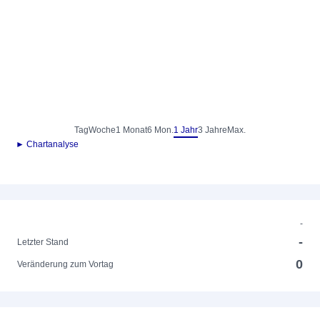
Tag
Woche
1 Monat
6 Mon.
1 Jahr
3 Jahre
Max.
► Chartanalyse
-
-
Letzter Stand
0
Veränderung zum Vortag