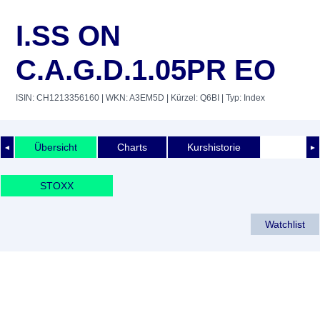
I.SS ON
C.A.G.D.1.05PR EO
ISIN: CH1213356160
| WKN: A3EM5D
| Kürzel: Q6BI
| Typ: Index
Übersicht
Charts
Kurshistorie
◄
►
STOXX
Watchlist