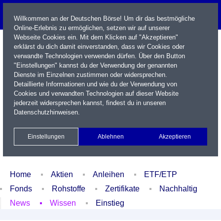
Willkommen an der Deutschen Börse! Um dir das bestmögliche
Online-Erlebnis zu ermöglichen, setzen wir auf unserer
Webseite Cookies ein. Mit dem Klicken auf "Akzeptieren"
erklärst du dich damit einverstanden, dass wir Cookies oder
verwandte Technologien verwenden dürfen. Über den Button
"Einstellungen" kannst du der Verwendung der genannten
Dienste im Einzelnen zustimmen oder widersprechen.
Detaillierte Informationen und wie du der Verwendung von
Cookies und verwandten Technologien auf dieser Website
Name / WKN / ISIN / Kürzel
jederzeit widersprechen kannst, findest du in unseren
Datenschutzhinweisen
.
Newsletter
Kontakt
English
Einstellungen
Ablehnen
Akzeptieren
Xetra Realtime
Watchlist
Portfolio
Login
Home
Aktien
Anleihen
ETF/ETP
Fonds
Rohstoffe
Zertifikate
Nachhaltig
News
Wissen
Einstieg