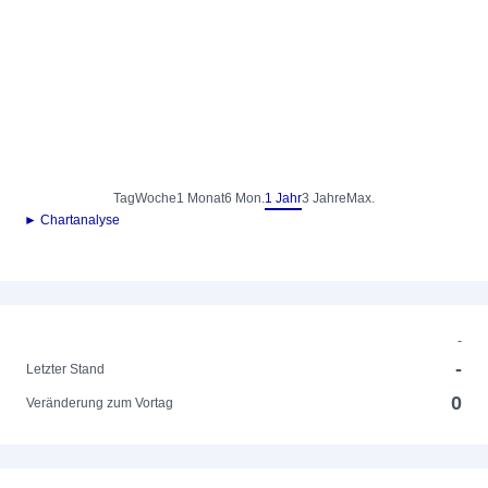
Tag
Woche
1 Monat
6 Mon.
1 Jahr
3 Jahre
Max.
► Chartanalyse
-
-
Letzter Stand
0
Veränderung zum Vortag