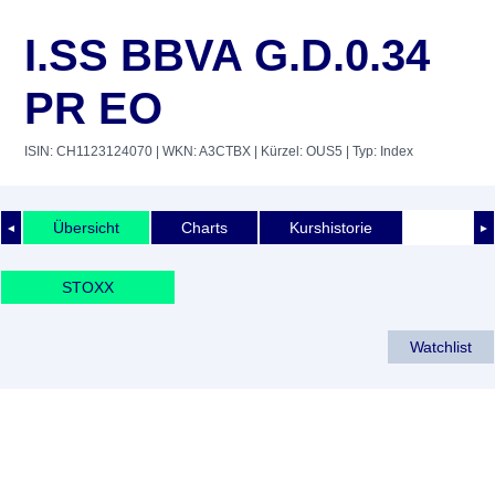
I.SS BBVA G.D.0.34
PR EO
ISIN: CH1123124070
| WKN: A3CTBX
| Kürzel: OUS5
| Typ: Index
Übersicht
Charts
Kurshistorie
◄
►
STOXX
Watchlist