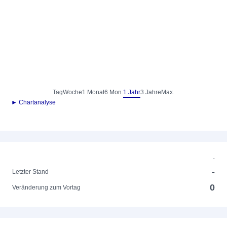
Tag
Woche
1 Monat
6 Mon.
1 Jahr
3 Jahre
Max.
► Chartanalyse
-
-
Letzter Stand
0
Veränderung zum Vortag