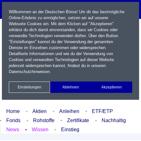
Willkommen an der Deutschen Börse! Um dir das bestmögliche
Online-Erlebnis zu ermöglichen, setzen wir auf unserer
Webseite Cookies ein. Mit dem Klicken auf "Akzeptieren"
erklärst du dich damit einverstanden, dass wir Cookies oder
verwandte Technologien verwenden dürfen. Über den Button
"Einstellungen" kannst du der Verwendung der genannten
Dienste im Einzelnen zustimmen oder widersprechen.
Detaillierte Informationen und wie du der Verwendung von
Cookies und verwandten Technologien auf dieser Website
Name / WKN / ISIN / Kürzel
jederzeit widersprechen kannst, findest du in unseren
Datenschutzhinweisen
.
Newsletter
Kontakt
English
Einstellungen
Ablehnen
Akzeptieren
Xetra Realtime
Watchlist
Portfolio
Login
Home
Aktien
Anleihen
ETF/ETP
Fonds
Rohstoffe
Zertifikate
Nachhaltig
News
Wissen
Einstieg