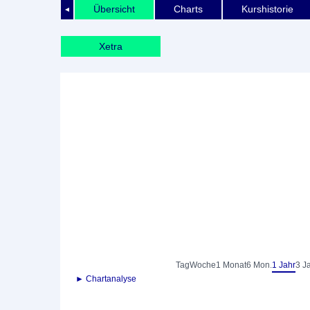
Übersicht
Charts
Kurshistorie
◄
Xetra
Tag
Woche
1 Monat
6 Mon.
1 Jahr
3 J
► Chartanalyse