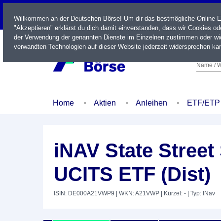
LIVE
Willkommen an der Deutschen Börse! Um dir das bestmögliche Online-Erl
"Akzeptieren" erklärst du dich damit einverstanden, dass wir Cookies o
der Verwendung der genannten Dienste im Einzelnen zustimmen oder wid
verwandten Technologien auf dieser Website jederzeit widersprechen kan
Name / W
Home
Aktien
Anleihen
ETF/ETP
iNAV State Stree
UCITS ETF (Dist)
ISIN: DE000A21VWP9
| WKN: A21VWP
| Kürzel: -
| Typ: INav