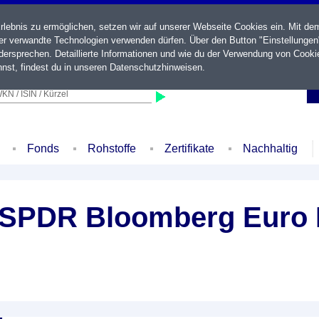
ebnis zu ermöglichen, setzen wir auf unserer Webseite Cookies ein. Mit de
der verwandte Technologien verwenden dürfen. Über den Button "Einstellungen
ersprechen. Detaillierte Informationen und wie du der Verwendung von Cooki
nst, findest du in unseren
Datenschutzhinweisen
.
KN / ISIN / Kürzel
Fonds
Rohstoffe
Zertifikate
Nachhaltig
t SPDR Bloomberg Euro 