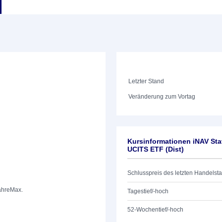
Letzter Stand
Veränderung zum Vortag
Kursinformationen iNAV Sta
UCITS ETF (Dist)
Schlusspreis des letzten Handelst
ahre
Max.
Tagestief/-hoch
52-Wochentief/-hoch