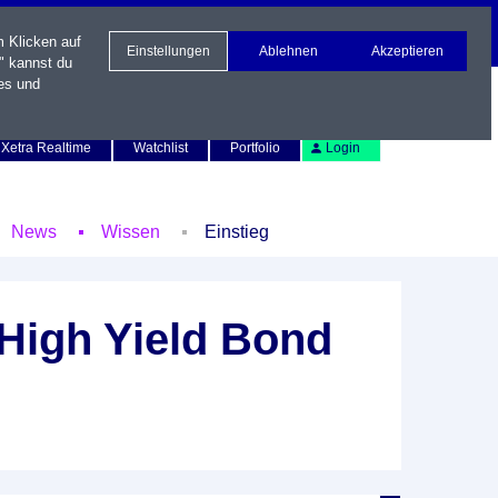
m Klicken auf
Einstellungen
Ablehnen
Akzeptieren
" kannst du
es und
Newsletter
Kontakt
English
Xetra Realtime
Watchlist
Portfolio
Login
News
Wissen
Einstieg
High Yield Bond