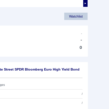
►
Watchlist
-
-
0
te Street SPDR Bloomberg Euro High Yield Bond
ages
/
/