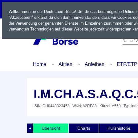
LIVE
Willkommen an der Deutschen Börse! Um dir das bestmögliche Online-Erl
"Akzeptieren" erklärst du dich damit einverstanden, dass wir Cookies o
der Verwendung der genannten Dienste im Einzelnen zustimmen oder wid
verwandten Technologien auf dieser Website jederzeit widersprechen kan
Name / W
Home
Aktien
Anleihen
ETF/ETP
I.M.CH.A.S.A.Q.C
ISIN: CH0448323458
| WKN: A2RPA3
| Kürzel: A550
| Typ: Ind
Übersicht
Charts
Kurshistorie
◄