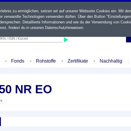
ebnis zu ermöglichen, setzen wir auf unserer Webseite Cookies ein. Mit de
der verwandte Technologien verwenden dürfen. Über den Button "Einstellungen
ersprechen. Detaillierte Informationen und wie du der Verwendung von Cooki
nst, findest du in unseren
Datenschutzhinweisen
.
KN / ISIN / Kürzel
Fonds
Rohstoffe
Zertifikate
Nachhaltig
.50 NR EO
ex