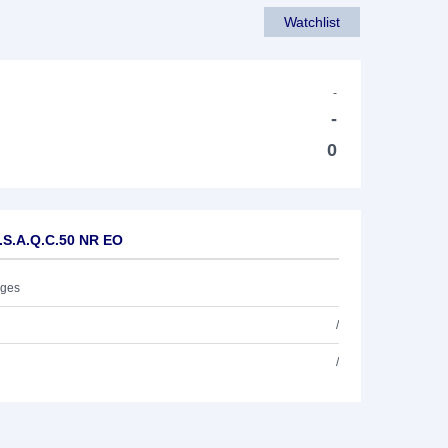
Watchlist
-
-
0
.S.A.Q.C.50 NR EO
ages
/
/