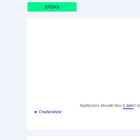
STOXX
Tag
Woche
1 Monat
6 Mon.
1 Jahr
3 J
► Chartanalyse