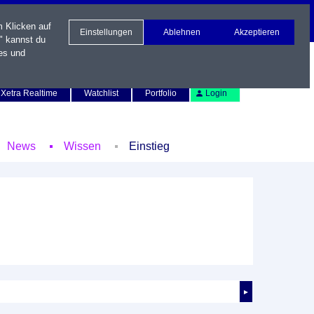
m Klicken auf
Einstellungen
Ablehnen
Akzeptieren
" kannst du
es und
Newsletter
Kontakt
English
Xetra Realtime
Watchlist
Portfolio
Login
News
Wissen
Einstieg
►