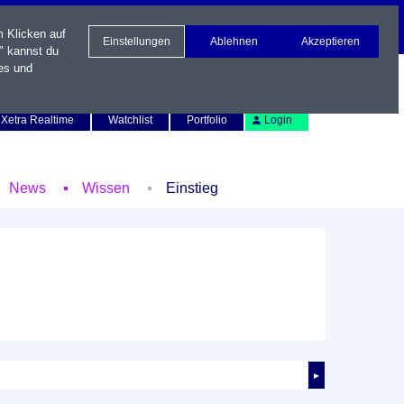
m Klicken auf
Einstellungen
Ablehnen
Akzeptieren
" kannst du
es und
Newsletter
Kontakt
English
Xetra Realtime
Watchlist
Portfolio
Login
News
Wissen
Einstieg
►