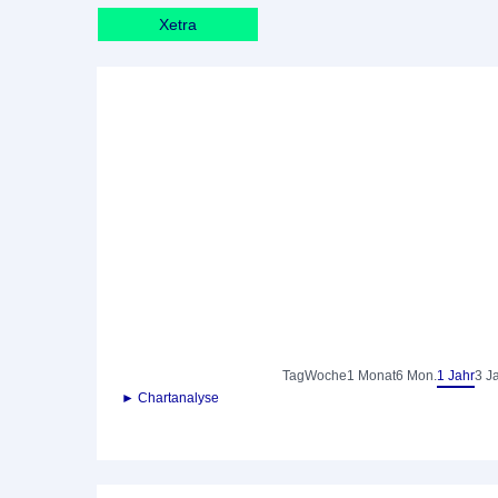
Xetra
Tag
Woche
1 Monat
6 Mon.
1 Jahr
3 J
► Chartanalyse