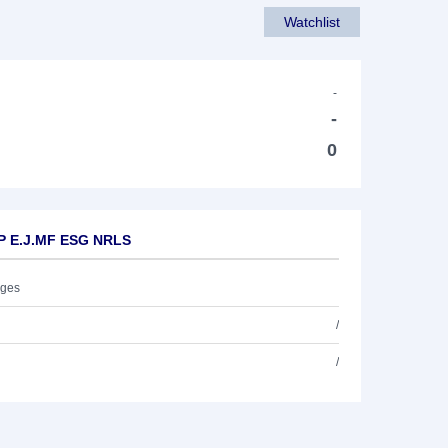
Watchlist
-
-
0
AP E.J.MF ESG NRLS
ages
/
/