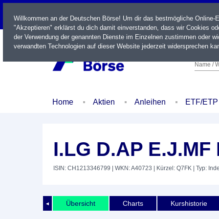
LIVE
Willkommen an der Deutschen Börse! Um dir das bestmögliche Online-Erl
"Akzeptieren" erklärst du dich damit einverstanden, dass wir Cookies o
der Verwendung der genannten Dienste im Einzelnen zustimmen oder wid
verwandten Technologien auf dieser Website jederzeit widersprechen kan
Name / W
Home
Aktien
Anleihen
ETF/ETP
I.LG D.AP E.J.M
ISIN: CH1213346799
| WKN: A40723
| Kürzel: Q7FK
| Typ: Ind
Übersicht
Charts
Kurshistorie
◄