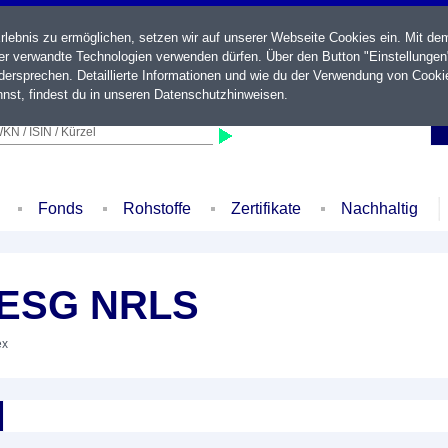
ebnis zu ermöglichen, setzen wir auf unserer Webseite Cookies ein. Mit de
der verwandte Technologien verwenden dürfen. Über den Button "Einstellungen
ersprechen. Detaillierte Informationen und wie du der Verwendung von Cooki
nst, findest du in unseren
Datenschutzhinweisen
.
KN / ISIN / Kürzel
Fonds
Rohstoffe
Zertifikate
Nachhaltig
F ESG NRLS
ex