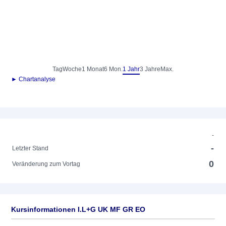
Tag
Woche
1 Monat
6 Mon.
1 Jahr
3 Jahre
Max.
► Chartanalyse
-
-
Letzter Stand
0
Veränderung zum Vortag
Kursinformationen I.L+G UK MF GR EO