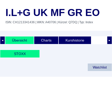
I.L+G UK MF GR EO
ISIN: CH1213341436
| WKN: A40706
| Kürzel: Q7DQ
| Typ: Index
Übersicht
Charts
Kurshistorie
◄
►
STOXX
Watchlist