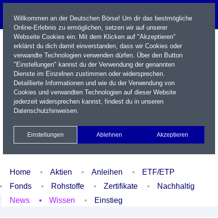
Willkommen an der Deutschen Börse! Um dir das bestmögliche
Online-Erlebnis zu ermöglichen, setzen wir auf unserer
Webseite Cookies ein. Mit dem Klicken auf "Akzeptieren"
erklärst du dich damit einverstanden, dass wir Cookies oder
verwandte Technologien verwenden dürfen. Über den Button
"Einstellungen" kannst du der Verwendung der genannten
Dienste im Einzelnen zustimmen oder widersprechen.
Detaillierte Informationen und wie du der Verwendung von
Cookies und verwandten Technologien auf dieser Website
Name / WKN / ISIN / Kürzel
jederzeit widersprechen kannst, findest du in unseren
Datenschutzhinweisen
.
Newsletter
Kontakt
English
Einstellungen
Ablehnen
Akzeptieren
Xetra Realtime
Watchlist
Portfolio
Login
Home
Aktien
Anleihen
ETF/ETP
Fonds
Rohstoffe
Zertifikate
Nachhaltig
News
Wissen
Einstieg