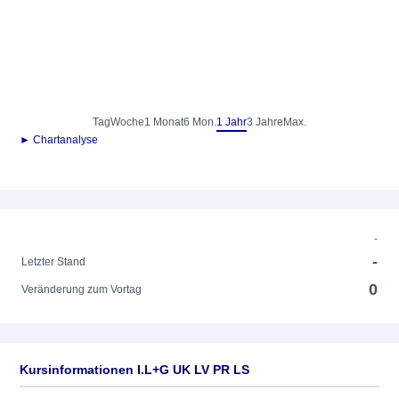
Tag
Woche
1 Monat
6 Mon.
1 Jahr
3 Jahre
Max.
► Chartanalyse
-
-
Letzter Stand
0
Veränderung zum Vortag
Kursinformationen I.L+G UK LV PR LS