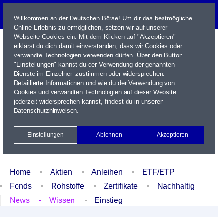
Willkommen an der Deutschen Börse! Um dir das bestmögliche
Online-Erlebnis zu ermöglichen, setzen wir auf unserer
Webseite Cookies ein. Mit dem Klicken auf "Akzeptieren"
erklärst du dich damit einverstanden, dass wir Cookies oder
verwandte Technologien verwenden dürfen. Über den Button
"Einstellungen" kannst du der Verwendung der genannten
Dienste im Einzelnen zustimmen oder widersprechen.
Detaillierte Informationen und wie du der Verwendung von
Cookies und verwandten Technologien auf dieser Website
Name / WKN / ISIN / Kürzel
jederzeit widersprechen kannst, findest du in unseren
Datenschutzhinweisen
.
Newsletter
Kontakt
English
Einstellungen
Ablehnen
Akzeptieren
Xetra Realtime
Watchlist
Portfolio
Login
Home
Aktien
Anleihen
ETF/ETP
Fonds
Rohstoffe
Zertifikate
Nachhaltig
News
Wissen
Einstieg