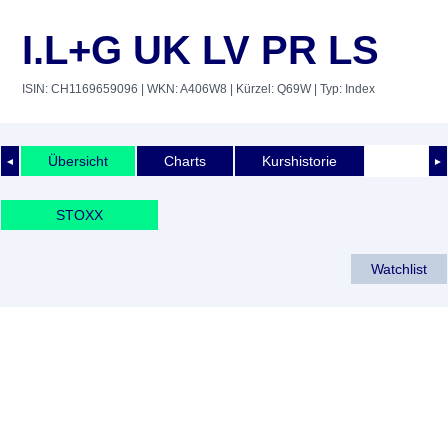
I.L+G UK LV PR LS
ISIN: CH1169659096
| WKN: A406W8
| Kürzel: Q69W
| Typ: Index
Übersicht
Charts
Kurshistorie
◄
►
STOXX
Watchlist