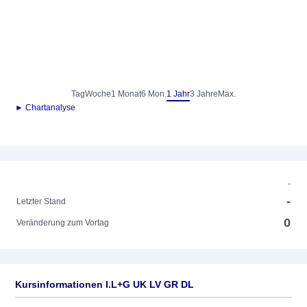
Tag
Woche
1 Monat
6 Mon.
1 Jahr
3 Jahre
Max.
► Chartanalyse
-
-
Letzter Stand
0
Veränderung zum Vortag
Kursinformationen I.L+G UK LV GR DL