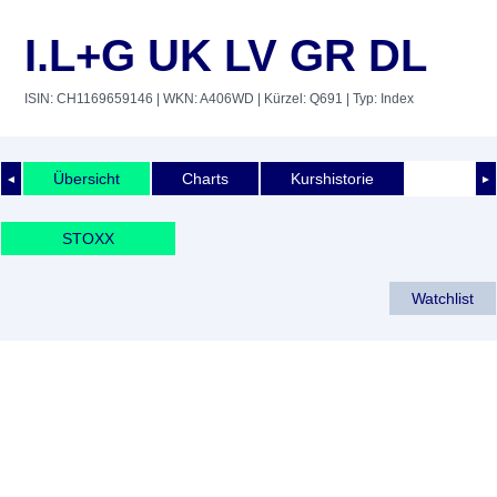
I.L+G UK LV GR DL
ISIN: CH1169659146
| WKN: A406WD
| Kürzel: Q691
| Typ: Index
Übersicht
Charts
Kurshistorie
◄
►
STOXX
Watchlist