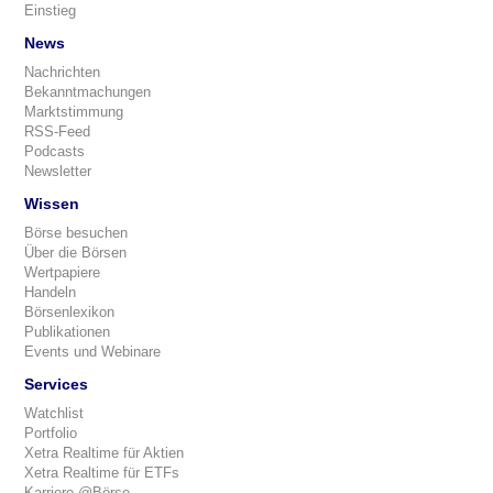
Einstieg
News
Nachrichten
Bekanntmachungen
Marktstimmung
RSS-Feed
Podcasts
Newsletter
Wissen
Börse besuchen
Über die Börsen
Wertpapiere
Handeln
Börsenlexikon
Publikationen
Events und Webinare
Services
Watchlist
Portfolio
Xetra Realtime für Aktien
Xetra Realtime für ETFs
Karriere @Börse