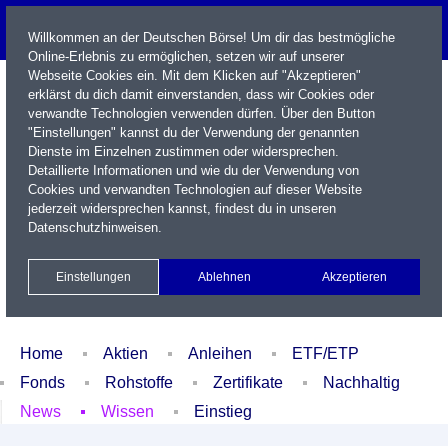
Willkommen an der Deutschen Börse! Um dir das bestmögliche
Online-Erlebnis zu ermöglichen, setzen wir auf unserer
Webseite Cookies ein. Mit dem Klicken auf "Akzeptieren"
erklärst du dich damit einverstanden, dass wir Cookies oder
verwandte Technologien verwenden dürfen. Über den Button
"Einstellungen" kannst du der Verwendung der genannten
Dienste im Einzelnen zustimmen oder widersprechen.
Detaillierte Informationen und wie du der Verwendung von
Cookies und verwandten Technologien auf dieser Website
Name / WKN / ISIN / Kürzel
jederzeit widersprechen kannst, findest du in unseren
Datenschutzhinweisen
.
Newsletter
Kontakt
English
Einstellungen
Ablehnen
Akzeptieren
Xetra Realtime
Watchlist
Portfolio
Login
Home
Aktien
Anleihen
ETF/ETP
Fonds
Rohstoffe
Zertifikate
Nachhaltig
News
Wissen
Einstieg