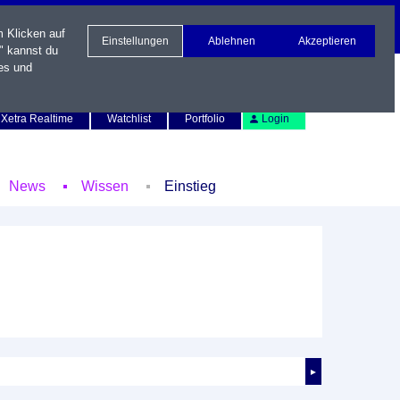
m Klicken auf
Einstellungen
Ablehnen
Akzeptieren
" kannst du
es und
Newsletter
Kontakt
English
Xetra Realtime
Watchlist
Portfolio
Login
News
Wissen
Einstieg
►