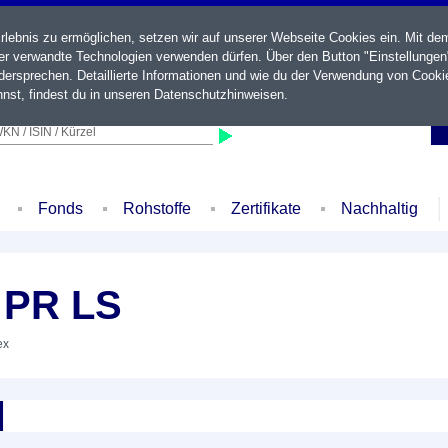
ebnis zu ermöglichen, setzen wir auf unserer Webseite Cookies ein. Mit de
der verwandte Technologien verwenden dürfen. Über den Button "Einstellungen
ersprechen. Detaillierte Informationen und wie du der Verwendung von Cooki
nst, findest du in unseren
Datenschutzhinweisen
.
KN / ISIN / Kürzel
Fonds
Rohstoffe
Zertifikate
Nachhaltig
 PR LS
ex