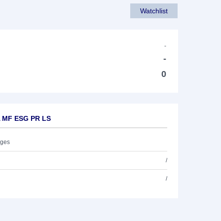
Watchlist
-
-
0
A MF ESG PR LS
ages
/
/