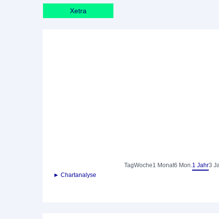
Xetra
Tag
Woche
1 Monat
6 Mon.
1 Jahr
3 J
► Chartanalyse