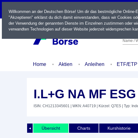
LIVE
Willkommen an der Deutschen Börse! Um dir das bestmögliche Online-Erl
"Akzeptieren" erklärst du dich damit einverstanden, dass wir Cookies o
der Verwendung der genannten Dienste im Einzelnen zustimmen oder wid
verwandten Technologien auf dieser Website jederzeit widersprechen kan
Name / W
Home
Aktien
Anleihen
ETF/ETP
I.L+G NA MF ESG
ISIN: CH1213345601
| WKN: A40719
| Kürzel: Q7ES
| Typ: Ind
Übersicht
Charts
Kurshistorie
◄