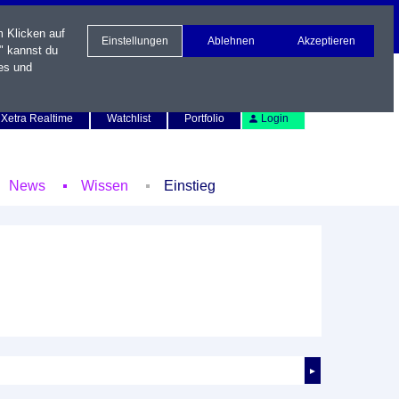
m Klicken auf
Einstellungen
Ablehnen
Akzeptieren
" kannst du
es und
Newsletter
Kontakt
English
Xetra Realtime
Watchlist
Portfolio
Login
News
Wissen
Einstieg
►