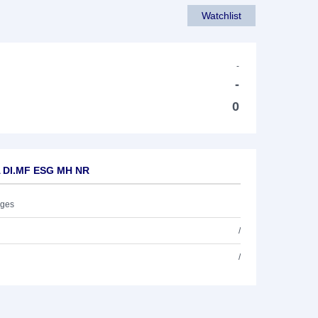
Watchlist
-
-
0
A DI.MF ESG MH NR
ages
/
/