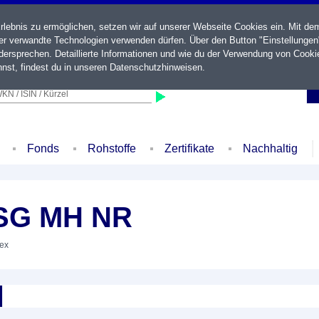
ebnis zu ermöglichen, setzen wir auf unserer Webseite Cookies ein. Mit de
der verwandte Technologien verwenden dürfen. Über den Button "Einstellungen
ersprechen. Detaillierte Informationen und wie du der Verwendung von Cooki
nst, findest du in unseren
Datenschutzhinweisen
.
KN / ISIN / Kürzel
Fonds
Rohstoffe
Zertifikate
Nachhaltig
ESG MH NR
dex