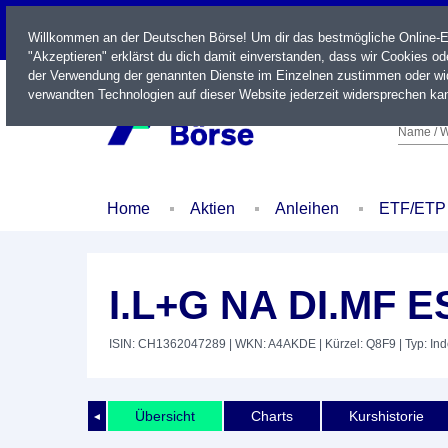
LIVE
Willkommen an der Deutschen Börse! Um dir das bestmögliche Online-Erl
"Akzeptieren" erklärst du dich damit einverstanden, dass wir Cookies o
der Verwendung der genannten Dienste im Einzelnen zustimmen oder wid
verwandten Technologien auf dieser Website jederzeit widersprechen kan
Name / W
Home
Aktien
Anleihen
ETF/ETP
I.L+G NA DI.MF 
ISIN: CH1362047289
| WKN: A4AKDE
| Kürzel: Q8F9
| Typ: In
Übersicht
Charts
Kurshistorie
◄