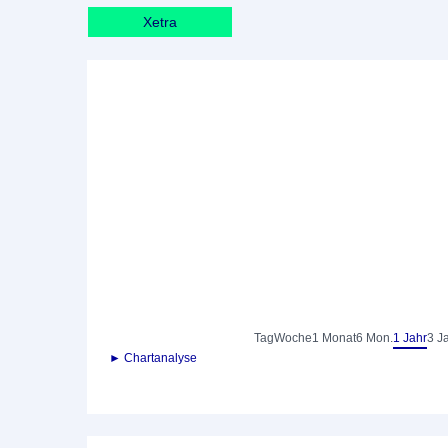
Xetra
Tag
Woche
1 Monat
6 Mon.
1 Jahr
3 J
► Chartanalyse