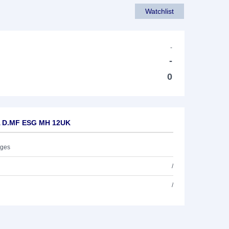
Watchlist
-
-
0
NA D.MF ESG MH 12UK
ages
/
/