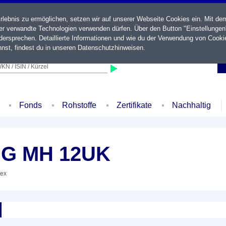
ebnis zu ermöglichen, setzen wir auf unserer Webseite Cookies ein. Mit de
der verwandte Technologien verwenden dürfen. Über den Button "Einstellungen
ersprechen. Detaillierte Informationen und wie du der Verwendung von Cooki
nst, findest du in unseren
Datenschutzhinweisen
.
KN / ISIN / Kürzel
Fonds
Rohstoffe
Zertifikate
Nachhaltig
SG MH 12UK
dex