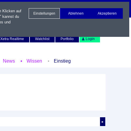
m Klicken auf
Einstellungen
Ablehnen
Akzeptieren
" kannst du
es und
Newsletter
Kontakt
English
Xetra Realtime
Watchlist
Portfolio
Login
News
Wissen
Einstieg
►