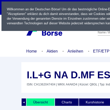
LIVE
Willkommen an der Deutschen Börse! Um dir das bestmögliche Online-Erl
"Akzeptieren" erklärst du dich damit einverstanden, dass wir Cookies o
der Verwendung der genannten Dienste im Einzelnen zustimmen oder wid
verwandten Technologien auf dieser Website jederzeit widersprechen kan
Name / W
Home
Aktien
Anleihen
ETF/ETP
I.L+G NA D.MF E
ISIN: CH1362047404
| WKN: A4AKD4
| Kürzel: Q8GL
| Typ: In
Übersicht
Charts
Kurshistorie
◄