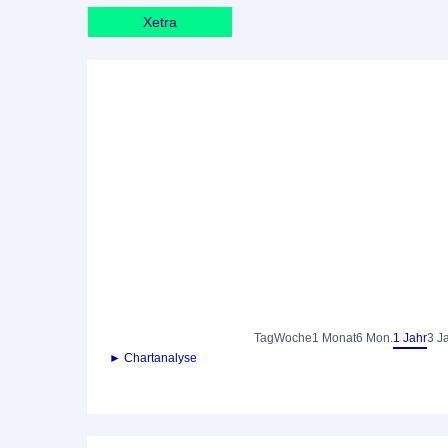
Xetra
Tag
Woche
1 Monat
6 Mon.
1 Jahr
3 J
► Chartanalyse