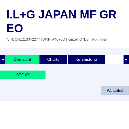
I.L+G JAPAN MF GR
EO
ISIN: CH1213342277
| WKN: A4070Q
| Kürzel: Q7D8
| Typ: Index
Übersicht
Charts
Kurshistorie
◄
►
STOXX
Watchlist