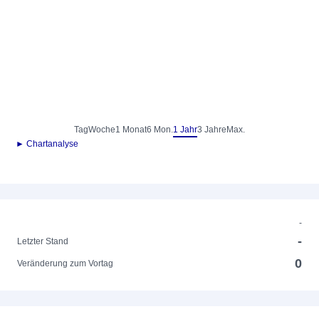
Tag
Woche
1 Monat
6 Mon.
1 Jahr
3 Jahre
Max.
► Chartanalyse
-
-
Letzter Stand
0
Veränderung zum Vortag