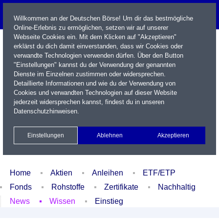
Willkommen an der Deutschen Börse! Um dir das bestmögliche
Online-Erlebnis zu ermöglichen, setzen wir auf unserer
Webseite Cookies ein. Mit dem Klicken auf "Akzeptieren"
erklärst du dich damit einverstanden, dass wir Cookies oder
verwandte Technologien verwenden dürfen. Über den Button
"Einstellungen" kannst du der Verwendung der genannten
Dienste im Einzelnen zustimmen oder widersprechen.
Detaillierte Informationen und wie du der Verwendung von
Cookies und verwandten Technologien auf dieser Website
Name / WKN / ISIN / Kürzel
jederzeit widersprechen kannst, findest du in unseren
Datenschutzhinweisen
.
Newsletter
Kontakt
English
Einstellungen
Ablehnen
Akzeptieren
Xetra Realtime
Watchlist
Portfolio
Login
Home
Aktien
Anleihen
ETF/ETP
Fonds
Rohstoffe
Zertifikate
Nachhaltig
News
Wissen
Einstieg