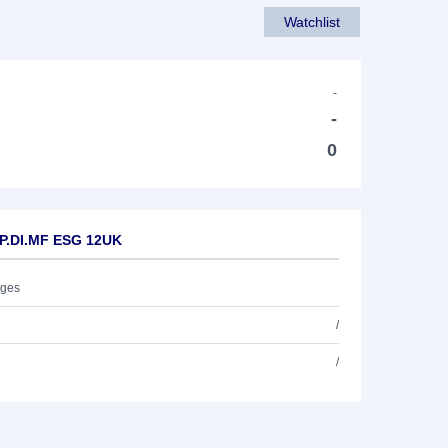
Watchlist
-
-
0
AP.DI.MF ESG 12UK
ages
/
/