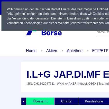
LIVE
Willkommen an der Deutschen Börse! Um dir das bestmögliche Online-Erl
"Akzeptieren" erklärst du dich damit einverstanden, dass wir Cookies o
der Verwendung der genannten Dienste im Einzelnen zustimmen oder wid
verwandten Technologien auf dieser Website jederzeit widersprechen kan
Name / W
Home
Aktien
Anleihen
ETF/ETP
I.L+G JAP.DI.MF
ISIN: CH1362047511
| WKN: A4AKEF
| Kürzel: Q8GX
| Typ: In
Übersicht
Charts
Kurshistorie
◄