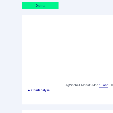
Xetra
Tag
Woche
1 Monat
6 Mon.
1 Jahr
3 J
► Chartanalyse