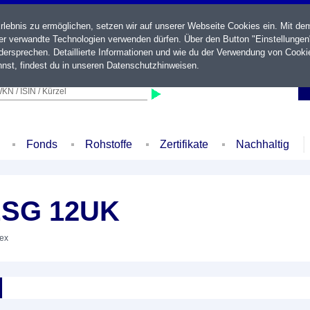
ebnis zu ermöglichen, setzen wir auf unserer Webseite Cookies ein. Mit de
der verwandte Technologien verwenden dürfen. Über den Button "Einstellungen
ersprechen. Detaillierte Informationen und wie du der Verwendung von Cooki
nst, findest du in unseren
Datenschutzhinweisen
.
KN / ISIN / Kürzel
Fonds
Rohstoffe
Zertifikate
Nachhaltig
 ESG 12UK
dex