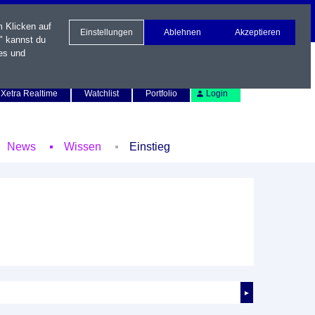
m Klicken auf
Einstellungen
Ablehnen
Akzeptieren
" kannst du
es und
Newsletter
Kontakt
English
Xetra Realtime
Watchlist
Portfolio
Login
News
Wissen
Einstieg
►