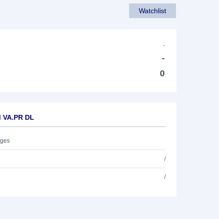
Watchlist
-
-
0
M VA.PR DL
ages
/
/