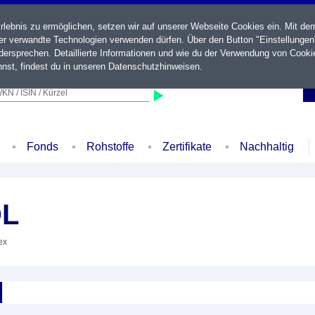
ebnis zu ermöglichen, setzen wir auf unserer Webseite Cookies ein. Mit de
der verwandte Technologien verwenden dürfen. Über den Button "Einstellungen
ersprechen. Detaillierte Informationen und wie du der Verwendung von Cooki
nst, findest du in unseren
Datenschutzhinweisen
.
KN / ISIN / Kürzel
Fonds
Rohstoffe
Zertifikate
Nachhaltig
DL
ex