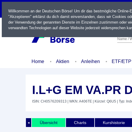
LIVE
Willkommen an der Deutschen Börse! Um dir das bestmögliche Online-Erl
"Akzeptieren" erklärst du dich damit einverstanden, dass wir Cookies o
der Verwendung der genannten Dienste im Einzelnen zustimmen oder wid
verwandten Technologien auf dieser Website jederzeit widersprechen kan
Name / W
Home
Aktien
Anleihen
ETF/ETP
I.L+G EM VA.PR 
ISIN: CH0576209313
| WKN: A406TE
| Kürzel: Q6U5
| Typ: Ind
Übersicht
Charts
Kurshistorie
◄