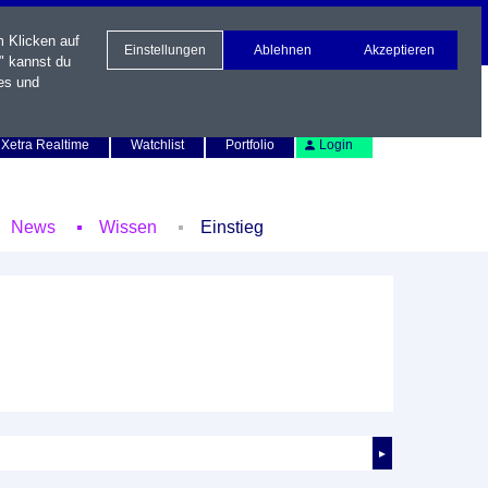
m Klicken auf
Einstellungen
Ablehnen
Akzeptieren
" kannst du
es und
Newsletter
Kontakt
English
Xetra Realtime
Watchlist
Portfolio
Login
News
Wissen
Einstieg
►