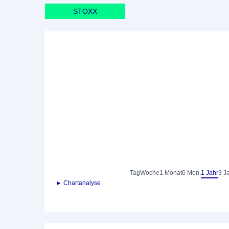
STOXX
Tag
Woche
1 Monat
6 Mon.
1 Jahr
3 J
► Chartanalyse