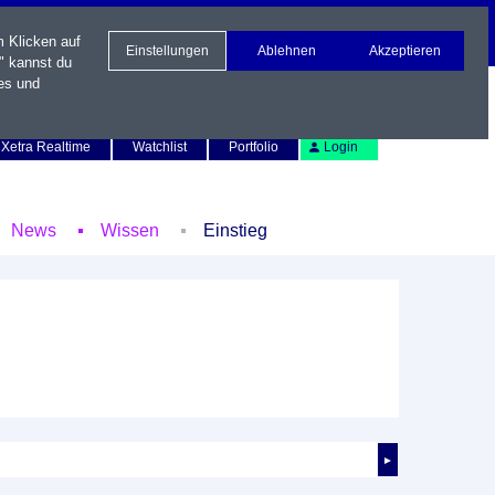
m Klicken auf
Einstellungen
Ablehnen
Akzeptieren
" kannst du
es und
Newsletter
Kontakt
English
Xetra Realtime
Watchlist
Portfolio
Login
News
Wissen
Einstieg
►