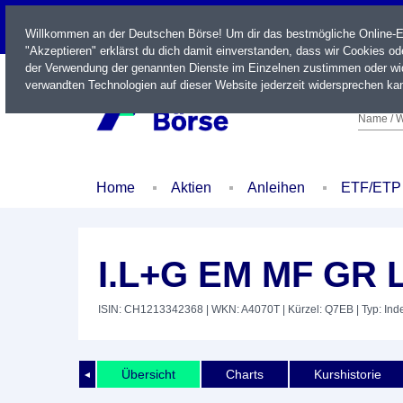
LIVE
Willkommen an der Deutschen Börse! Um dir das bestmögliche Online-Erl
"Akzeptieren" erklärst du dich damit einverstanden, dass wir Cookies o
der Verwendung der genannten Dienste im Einzelnen zustimmen oder wid
verwandten Technologien auf dieser Website jederzeit widersprechen kan
Name / W
Home
Aktien
Anleihen
ETF/ETP
I.L+G EM MF GR 
ISIN: CH1213342368
| WKN: A4070T
| Kürzel: Q7EB
| Typ: Ind
Übersicht
Charts
Kurshistorie
◄