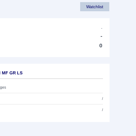
Watchlist
-
-
0
M MF GR LS
ages
/
/