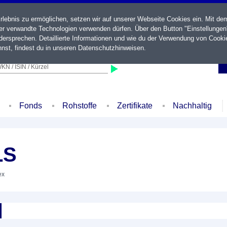
ebnis zu ermöglichen, setzen wir auf unserer Webseite Cookies ein. Mit de
der verwandte Technologien verwenden dürfen. Über den Button "Einstellungen
ersprechen. Detaillierte Informationen und wie du der Verwendung von Cooki
nst, findest du in unseren
Datenschutzhinweisen
.
KN / ISIN / Kürzel
Fonds
Rohstoffe
Zertifikate
Nachhaltig
LS
ex