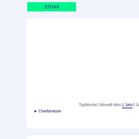
STOXX
Tag
Woche
1 Monat
6 Mon.
1 Jahr
3 J
► Chartanalyse