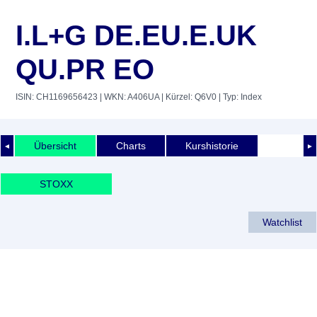
I.L+G DE.EU.E.UK
QU.PR EO
ISIN: CH1169656423
| WKN: A406UA
| Kürzel: Q6V0
| Typ: Index
Übersicht
Charts
Kurshistorie
◄
►
STOXX
Watchlist