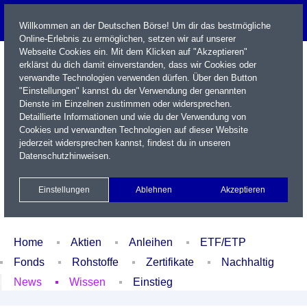
Willkommen an der Deutschen Börse! Um dir das bestmögliche
Online-Erlebnis zu ermöglichen, setzen wir auf unserer
Webseite Cookies ein. Mit dem Klicken auf "Akzeptieren"
erklärst du dich damit einverstanden, dass wir Cookies oder
verwandte Technologien verwenden dürfen. Über den Button
"Einstellungen" kannst du der Verwendung der genannten
Dienste im Einzelnen zustimmen oder widersprechen.
Detaillierte Informationen und wie du der Verwendung von
Cookies und verwandten Technologien auf dieser Website
Name / WKN / ISIN / Kürzel
jederzeit widersprechen kannst, findest du in unseren
Datenschutzhinweisen
.
Newsletter
Kontakt
English
Einstellungen
Ablehnen
Akzeptieren
Xetra Realtime
Watchlist
Portfolio
Login
Home
Aktien
Anleihen
ETF/ETP
Fonds
Rohstoffe
Zertifikate
Nachhaltig
News
Wissen
Einstieg