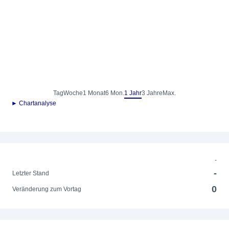
Tag
Woche
1 Monat
6 Mon.
1 Jahr
3 Jahre
Max.
► Chartanalyse
-
-
Letzter Stand
0
Veränderung zum Vortag