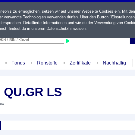
ebnis zu ermöglichen, setzen wir auf unserer Webseite Cookies ein. Mit de
der verwandte Technologien verwenden dürfen. Über den Button "Einstellungen
ersprechen. Detaillierte Informationen und wie du der Verwendung von Cooki
nst, findest du in unseren
Datenschutzhinweisen
.
KN / ISIN / Kürzel
Fonds
Rohstoffe
Zertifikate
Nachhaltig
K QU.GR LS
dex