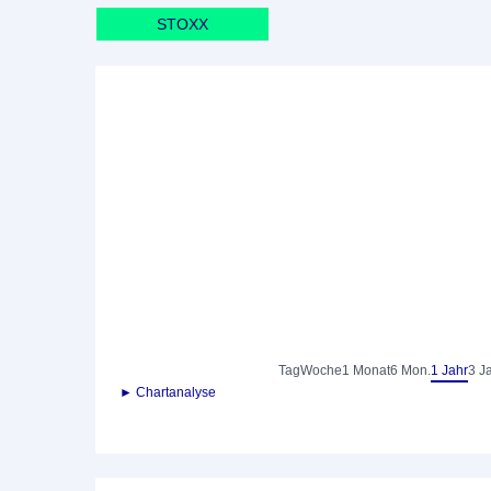
STOXX
Tag
Woche
1 Monat
6 Mon.
1 Jahr
3 J
► Chartanalyse