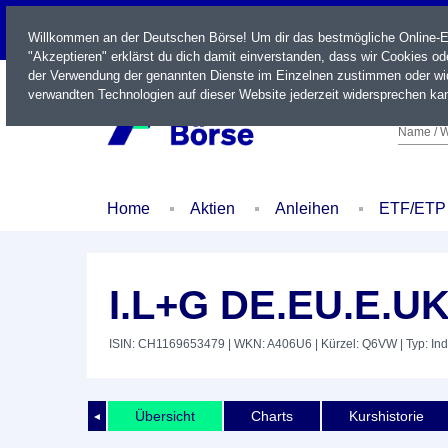
LIVE
Willkommen an der Deutschen Börse! Um dir das bestmögliche Online-Erl
"Akzeptieren" erklärst du dich damit einverstanden, dass wir Cookies o
der Verwendung der genannten Dienste im Einzelnen zustimmen oder wid
verwandten Technologien auf dieser Website jederzeit widersprechen kan
Name / W
Home
Aktien
Anleihen
ETF/ETP
I.L+G DE.EU.E.U
ISIN: CH1169653479
| WKN: A406U6
| Kürzel: Q6VW
| Typ: In
Übersicht
Charts
Kurshistorie
◄