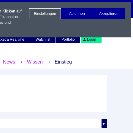
m Klicken auf
Einstellungen
Ablehnen
Akzeptieren
" kannst du
es und
Newsletter
Kontakt
English
Xetra Realtime
Watchlist
Portfolio
Login
News
Wissen
Einstieg
►