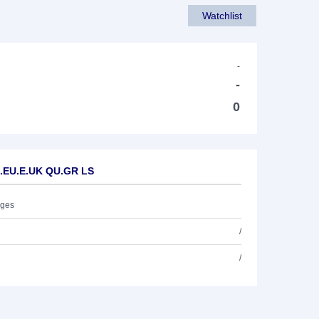
Watchlist
-
-
0
E.EU.E.UK QU.GR LS
ages
/
/