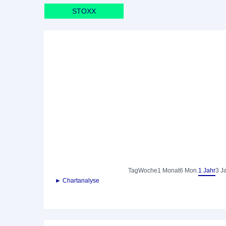
STOXX
Tag
Woche
1 Monat
6 Mon.
1 Jahr
3 J
► Chartanalyse