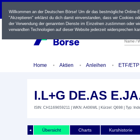
LIVE
Willkommen an der Deutschen Börse! Um dir das bestmögliche Online-Erl
"Akzeptieren" erklärst du dich damit einverstanden, dass wir Cookies o
der Verwendung der genannten Dienste im Einzelnen zustimmen oder wid
verwandten Technologien auf dieser Website jederzeit widersprechen kan
Name / W
Home
Aktien
Anleihen
ETF/ETP
I.L+G DE.AS E.JA
ISIN: CH1169659211
| WKN: A406WL
| Kürzel: Q698
| Typ: Ind
Übersicht
Charts
Kurshistorie
◄