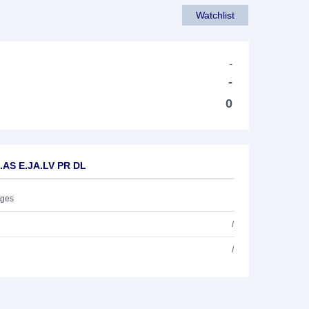
Watchlist
-
-
0
E.AS E.JA.LV PR DL
ages
/
/