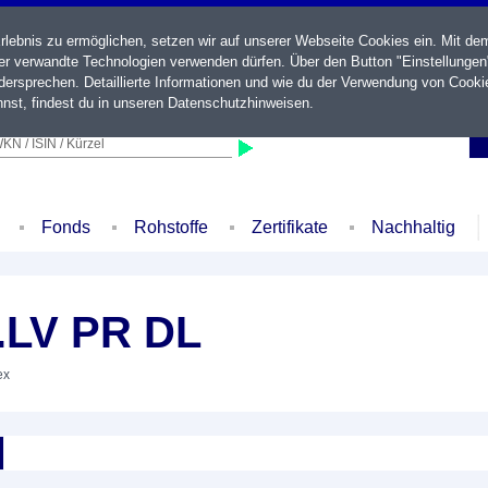
ebnis zu ermöglichen, setzen wir auf unserer Webseite Cookies ein. Mit de
der verwandte Technologien verwenden dürfen. Über den Button "Einstellungen
ersprechen. Detaillierte Informationen und wie du der Verwendung von Cooki
nst, findest du in unseren
Datenschutzhinweisen
.
KN / ISIN / Kürzel
Fonds
Rohstoffe
Zertifikate
Nachhaltig
.LV PR DL
ex