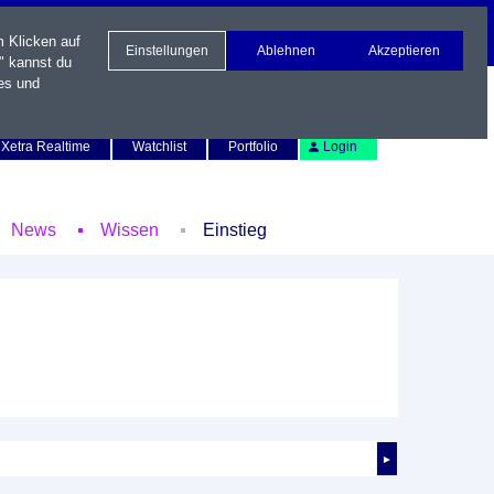
m Klicken auf
Einstellungen
Ablehnen
Akzeptieren
" kannst du
es und
Newsletter
Kontakt
English
Xetra Realtime
Watchlist
Portfolio
Login
News
Wissen
Einstieg
►