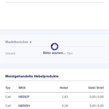
Marktberichte ►
Bitte warten...
Uhrzeit
Titel
Meistgehandelte Hebelprodukte
Typ
WKN
Hebel
Geld / Brief
Call
NB592F
1,83
0,00 / 0,00
Call
NB595H
5,28
0,00 / 0,00