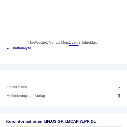
Tag
Woche
1 Monat
6 Mon.
1 Jahr
3 Jahre
Max.
► Chartanalyse
-
-
Letzter Stand
0
Veränderung zum Vortag
Kursinformationen I.IN.US GR.I.MCAP W.PR DL