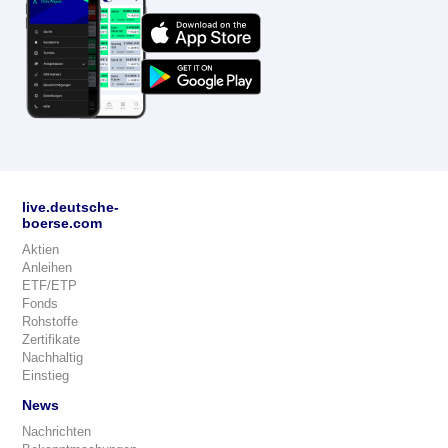
live.deutsche-
boerse.com
Aktien
Anleihen
ETF/ETP
Fonds
Rohstoffe
Zertifikate
Nachhaltig
Einstieg
News
Nachrichten