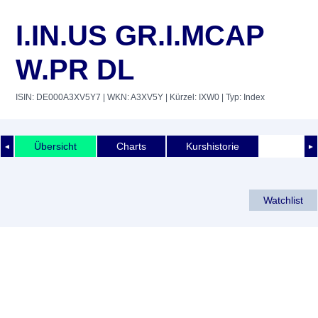
I.IN.US GR.I.MCAP
W.PR DL
ISIN: DE000A3XV5Y7
| WKN: A3XV5Y
| Kürzel: IXW0
| Typ: Index
Übersicht
Charts
Kurshistorie
◄
►
Watchlist