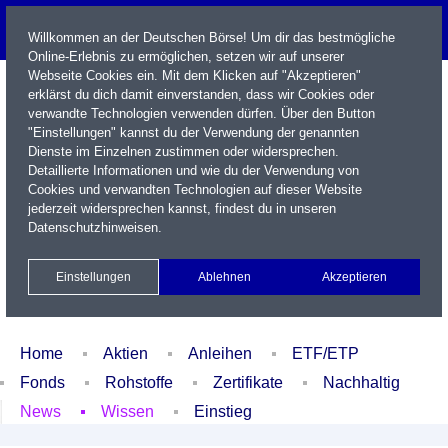
Willkommen an der Deutschen Börse! Um dir das bestmögliche
Online-Erlebnis zu ermöglichen, setzen wir auf unserer
Webseite Cookies ein. Mit dem Klicken auf "Akzeptieren"
erklärst du dich damit einverstanden, dass wir Cookies oder
verwandte Technologien verwenden dürfen. Über den Button
"Einstellungen" kannst du der Verwendung der genannten
Dienste im Einzelnen zustimmen oder widersprechen.
Detaillierte Informationen und wie du der Verwendung von
Cookies und verwandten Technologien auf dieser Website
Name / WKN / ISIN / Kürzel
jederzeit widersprechen kannst, findest du in unseren
Datenschutzhinweisen
.
Newsletter
Kontakt
English
Einstellungen
Ablehnen
Akzeptieren
Xetra Realtime
Watchlist
Portfolio
Login
Home
Aktien
Anleihen
ETF/ETP
Fonds
Rohstoffe
Zertifikate
Nachhaltig
News
Wissen
Einstieg