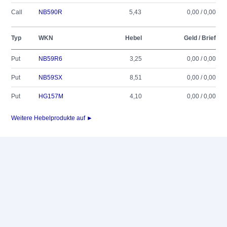
Call
NB590R
5,43
0,00 / 0,00
Typ
WKN
Hebel
Geld / Brief
Put
NB59R6
3,25
0,00 / 0,00
Put
NB59SX
8,51
0,00 / 0,00
Put
HG157M
4,10
0,00 / 0,00
Weitere Hebelprodukte auf ►