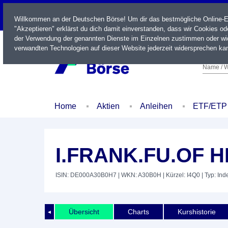
LIVE
Willkommen an der Deutschen Börse! Um dir das bestmögliche Online-Erl
"Akzeptieren" erklärst du dich damit einverstanden, dass wir Cookies o
der Verwendung der genannten Dienste im Einzelnen zustimmen oder wid
verwandten Technologien auf dieser Website jederzeit widersprechen kan
Name / W
Home
Aktien
Anleihen
ETF/ETP
I.FRANK.FU.OF 
ISIN: DE000A30B0H7
| WKN: A30B0H
| Kürzel: I4Q0
| Typ: Ind
Übersicht
Charts
Kurshistorie
◄