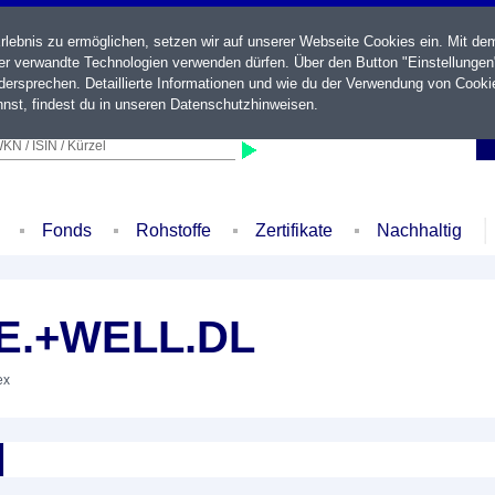
ebnis zu ermöglichen, setzen wir auf unserer Webseite Cookies ein. Mit de
der verwandte Technologien verwenden dürfen. Über den Button "Einstellungen
ersprechen. Detaillierte Informationen und wie du der Verwendung von Cooki
nst, findest du in unseren
Datenschutzhinweisen
.
KN / ISIN / Kürzel
Fonds
Rohstoffe
Zertifikate
Nachhaltig
HE.+WELL.DL
ex