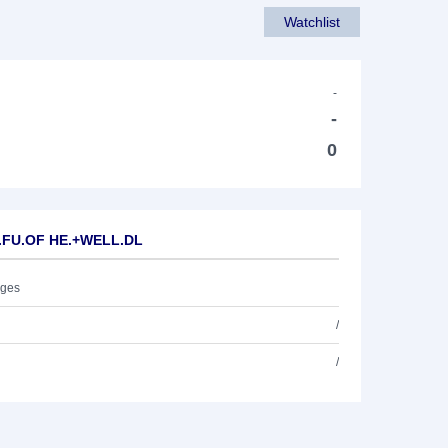
Watchlist
-
-
0
K.FU.OF HE.+WELL.DL
ages
/
/