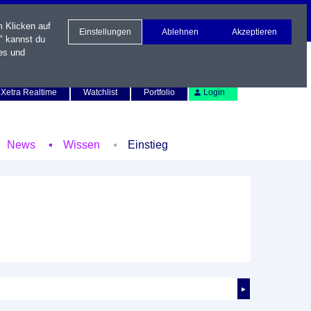
m Klicken auf
Einstellungen
Ablehnen
Akzeptieren
" kannst du
es und
Newsletter
Kontakt
English
Xetra Realtime
Watchlist
Portfolio
Login
News
Wissen
Einstieg
►