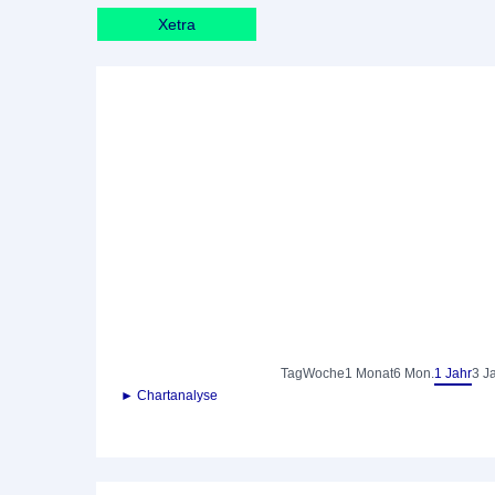
Xetra
Tag
Woche
1 Monat
6 Mon.
1 Jahr
3 J
► Chartanalyse