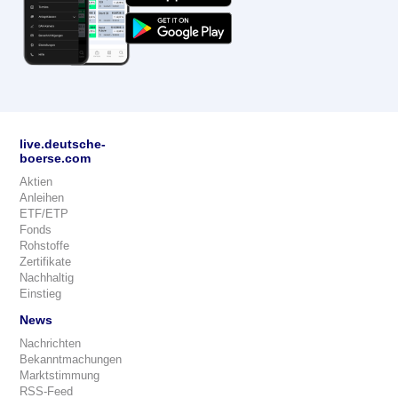
live.deutsche-
boerse.com
Aktien
Anleihen
ETF/ETP
Fonds
Rohstoffe
Zertifikate
Nachhaltig
Einstieg
News
Nachrichten
Bekanntmachungen
Marktstimmung
RSS-Feed