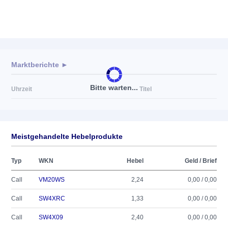
Marktberichte ►
Bitte warten...
Uhrzeit
Titel
Meistgehandelte Hebelprodukte
Typ
WKN
Hebel
Geld / Brief
Call
VM20WS
2,24
0,00 / 0,00
Call
SW4XRC
1,33
0,00 / 0,00
Call
SW4X09
2,40
0,00 / 0,00