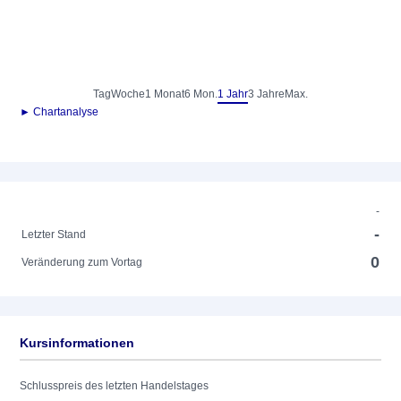
Tag
Woche
1 Monat
6 Mon.
1 Jahr
3 Jahre
Max.
► Chartanalyse
-
-
Letzter Stand
0
Veränderung zum Vortag
Kursinformationen
Schlusspreis des letzten Handelstages