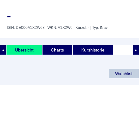
-
ISIN: DE000A1X2W68
| WKN: A1X2W6
| Kürzel: -
| Typ: INav
Übersicht
Charts
Kurshistorie
◄
►
Watchlist