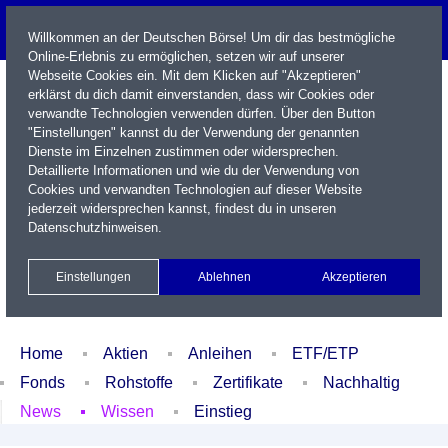
Willkommen an der Deutschen Börse! Um dir das bestmögliche
Online-Erlebnis zu ermöglichen, setzen wir auf unserer
Webseite Cookies ein. Mit dem Klicken auf "Akzeptieren"
erklärst du dich damit einverstanden, dass wir Cookies oder
verwandte Technologien verwenden dürfen. Über den Button
"Einstellungen" kannst du der Verwendung der genannten
Dienste im Einzelnen zustimmen oder widersprechen.
Detaillierte Informationen und wie du der Verwendung von
Cookies und verwandten Technologien auf dieser Website
Name / WKN / ISIN / Kürzel
jederzeit widersprechen kannst, findest du in unseren
Datenschutzhinweisen
.
Newsletter
Kontakt
English
Einstellungen
Ablehnen
Akzeptieren
Xetra Realtime
Watchlist
Portfolio
Login
Home
Aktien
Anleihen
ETF/ETP
Fonds
Rohstoffe
Zertifikate
Nachhaltig
News
Wissen
Einstieg