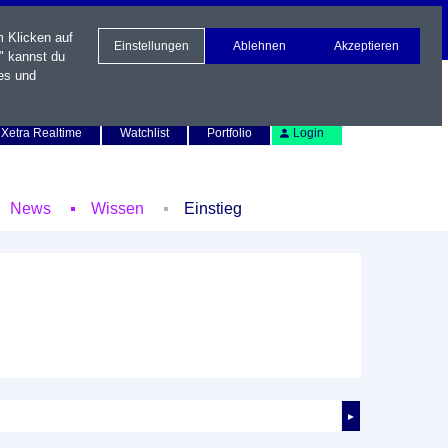
m Klicken auf
Einstellungen
Ablehnen
Akzeptieren
" kannst du
es und
Newsletter
Kontakt
English
Xetra Realtime
Watchlist
Portfolio
Login
News
Wissen
Einstieg
►