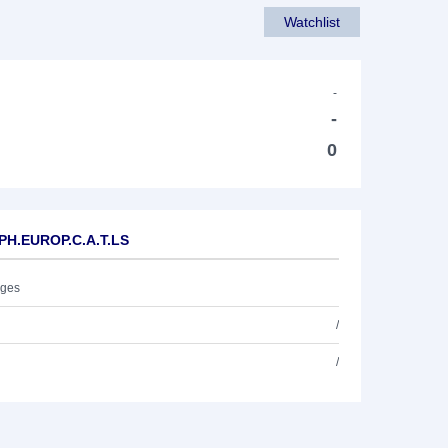
Watchlist
-
-
0
.PH.EUROP.C.A.T.LS
ages
/
/