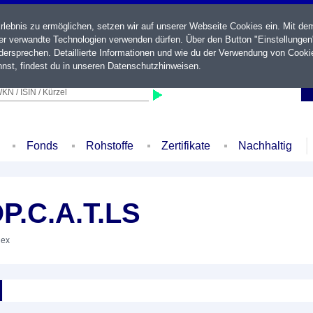
ebnis zu ermöglichen, setzen wir auf unserer Webseite Cookies ein. Mit de
der verwandte Technologien verwenden dürfen. Über den Button "Einstellungen
ersprechen. Detaillierte Informationen und wie du der Verwendung von Cooki
nst, findest du in unseren
Datenschutzhinweisen
.
KN / ISIN / Kürzel
Fonds
Rohstoffe
Zertifikate
Nachhaltig
P.C.A.T.LS
dex