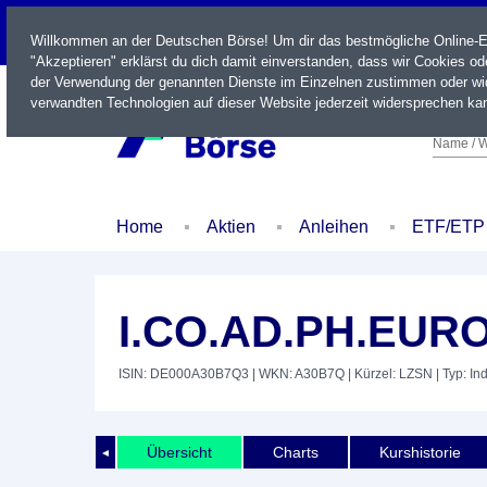
LIVE
Willkommen an der Deutschen Börse! Um dir das bestmögliche Online-Erl
"Akzeptieren" erklärst du dich damit einverstanden, dass wir Cookies o
der Verwendung der genannten Dienste im Einzelnen zustimmen oder wid
verwandten Technologien auf dieser Website jederzeit widersprechen kan
Name / W
Home
Aktien
Anleihen
ETF/ETP
I.CO.AD.PH.EURO
ISIN: DE000A30B7Q3
| WKN: A30B7Q
| Kürzel: LZSN
| Typ: In
Übersicht
Charts
Kurshistorie
◄