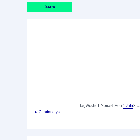
Xetra
Tag
Woche
1 Monat
6 Mon.
1 Jahr
3 J
► Chartanalyse